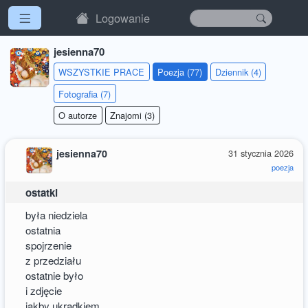
Logowanie
jesienna70
WSZYSTKIE PRACE
Poezja (77)
Dziennik (4)
Fotografia (7)
O autorze
Znajomi (3)
jesienna70
31 stycznia 2026
poezja
ostatki
była niedziela
ostatnia
spojrzenie
z przedziału
ostatnie było
i zdjęcie
jakby ukradkiem