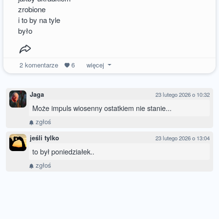
zrobione
i to by na tyle
było
2
komentarze
6
więcej
Jaga
23 lutego 2026 o 10:32
Może impuls wiosenny ostatkiem nie stanie...
zgłoś
jeśli tylko
23 lutego 2026 o 13:04
to był poniedziałek..
zgłoś