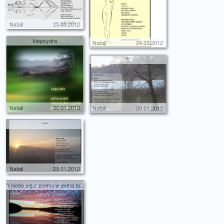
Natali
25.03.2012
klepsydra
Natali
24.03.2012
***
Natali
30.01.2012
Natali
30.01.2012
***
Natali
29.01.2012
"I niebo się z ziemią w jedną ta...