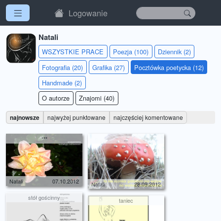
Logowanie
Natali
WSZYSTKIE PRACE
Poezja (100)
Dziennik (2)
Fotografia (20)
Grafika (27)
Pocztówka poetycka (12)
Handmade (2)
O autorze
Znajomi (40)
najnowsze
najwyżej punktowane
najczęściej komentowane
***
...
Natali
07.10.2012
Natali
28.09.2012
stół gościnny
taniec