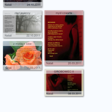
Natali
24.10.2011
zbyt jesienny
myśl czwarta
Natali
22.10.2011
z myślą o tobie
Natali
20.03.2011
Natali
11.03.2011
GROBOWIEC II
Natali
08.03.2011