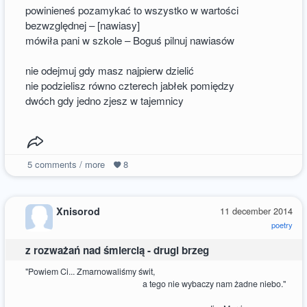
powinieneś pozamykać to wszystko w wartości
bezwzględnej – [nawiasy]
mówiła pani w szkole – Boguś pilnuj nawiasów
nie odejmuj gdy masz najpierw dzielić
nie podzielisz równo czterech jabłek pomiędzy
dwóch gdy jedno zjesz w tajemnicy
5
comments / more
8
Xnisorod
11 december 2014
poetry
z rozważań nad śmiercią - drugi brzeg
"Powiem Ci... Zmarnowaliśmy świt,
a tego nie wybaczy nam żadne niebo."