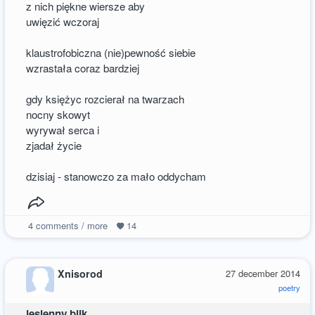
z nich piękne wiersze aby
uwięzić wczoraj
klaustrofobiczna (nie)pewność siebie
wzrastała coraz bardziej
gdy księżyc rozcierał na twarzach
nocny skowyt
wyrywał serca i
zjadał życie
dzisiaj - stanowczo za mało oddycham
4
comments / more
14
Xnisorod
27 december 2014
poetry
jesienny blik