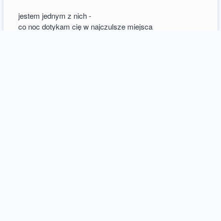
jestem jednym z nich -
co noc dotykam cię w najczulsze miejsca
5
comments / more
9
Xnisorod
16 november 2014
poetry
Hipermarketyzm i inne zjawiska pogodowe
Popołudnie.
Mijam paru kolesi w dresowych spodniach
- rycerze sprawiedliwości.
Tryskający testosteronem chłopcy.
Panny cichodziurki,
wyrosłe z krzemowej doliny.