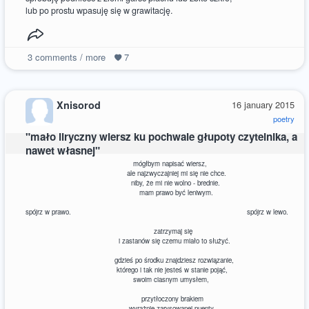
lub po prostu wpasuję się w grawitację.
3
comments / more
7
Xnisorod
16 january 2015
poetry
"mało liryczny wiersz ku pochwale głupoty czytelnika, a
nawet własnej"
mógłbym napisać wiersz,
ale najzwyczajniej mi się nie chce.
niby, że mi nie wolno - brednie.
mam prawo być leniwym.
spójrz w prawo. spójrz w lewo.
zatrzymaj się
i zastanów się czemu miało to służyć.
gdzieś po środku znajdziesz rozwiązanie,
którego i tak nie jesteś w stanie pojąć,
swoim ciasnym umysłem,
przytłoczony brakiem
wyrażnie zarysowanej puenty.