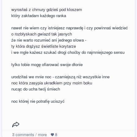
wyrosłaś z chmury gdzieś pod kloszem
który zakładam każdego ranka
nawet nie wiem czy istniejesz naprawdę i czy powinnaś wiedzieć
o rozbłyskach gwiazd tak jasnych
że nie warto rozumieć ani jednego słowa -
ty która drążysz świetliste korytarze
i we mgle każesz szukać drogi choćby do najmniejszego sensu
tylko tobie mogę ofiarować swoje dłonie
urodziłaś we mnie noc - czarniejszą niż wszystkie inne
noc która zasypia ukradkiem przy moim boku
nucąc do ucha twój śmiech
noc której nie potrafię uciszyć
3
comments / more
8