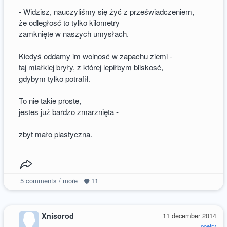
- Widzisz, nauczyliśmy się żyć z przeświadczeniem,
że odległosć to tylko kilometry
zamknięte w naszych umysłach.
Kiedyś oddamy im wolnosć w zapachu ziemi -
taj miałkiej bryły, z której lepiłbym bliskosć,
gdybym tylko potrafił.
To nie takie proste,
jestes już bardzo zmarznięta -
zbyt mało plastyczna.
5
comments / more
11
Xnisorod
11 december 2014
poetry