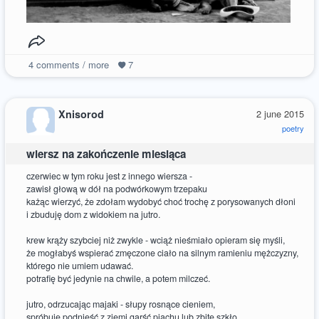
4
comments / more
7
Xnisorod
2 june 2015
poetry
wiersz na zakończenie miesiąca
czerwiec w tym roku jest z innego wiersza -
zawisł głową w dół na podwórkowym trzepaku
każąc wierzyć, że zdołam wydobyć choć trochę z porysowanych dłoni
i zbuduję dom z widokiem na jutro.
krew krąży szybciej niż zwykle - wciąż nieśmiało opieram się myśli,
że mogłabyś wspierać zmęczone ciało na silnym ramieniu mężczyzny,
którego nie umiem udawać.
potrafię być jedynie na chwile, a potem milczeć.
jutro, odrzucając majaki - słupy rosnące cieniem,
spróbuję podnieść z ziemi garść piachu lub zbite szkło,