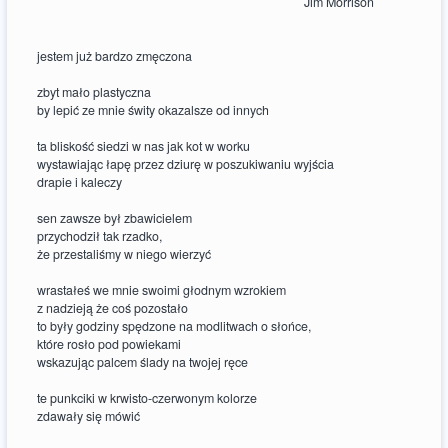
Jim Morrison
jestem już bardzo zmęczona
zbyt mało plastyczna
by lepić ze mnie świty okazalsze od innych
ta bliskość siedzi w nas jak kot w worku
wystawiając łapę przez dziurę w poszukiwaniu wyjścia
drapie i kaleczy
sen zawsze był zbawicielem
przychodził tak rzadko,
że przestaliśmy w niego wierzyć
wrastałeś we mnie swoimi głodnym wzrokiem
z nadzieją że coś pozostało
to były godziny spędzone na modlitwach o słońce,
które rosło pod powiekami
wskazując palcem ślady na twojej ręce
te punkciki w krwisto-czerwonym kolorze
zdawały się mówić