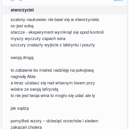
stworzyciel
szalony naukowiec nie bawi się w stworzyciela
on jest sobą
starcze - eksperyment wymknął się spod kontroli
myszy wyczuły zapach sera
szczury znalazły wyjście z labiryntu i poszły
swoją drogą
to zabawne bo miałeś nadzieję na pokojową
nagrodę Abla
a teraz użalasz się nad własnym losem przy
wódce ze swoją lafiryndą
to nie jest twoja wina to mogło się udać ale ty
jak sądzę
pomyliłeś wzory – dziesięć orzechów i siedem
zakazań cholera