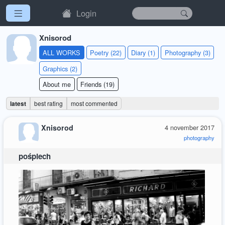
Login
Xnisorod
ALL WORKS
Poetry (22)
Diary (1)
Photography (3)
Graphics (2)
About me
Friends (19)
latest
best rating
most commented
Xnisorod
4 november 2017
photography
pośpiech