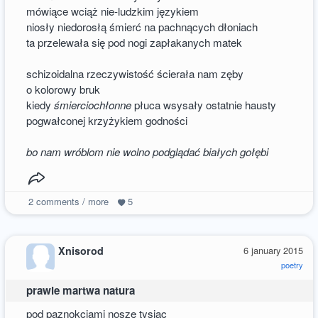
mówiące wciąż nie-ludzkim językiem
niosły niedorosłą śmierć na pachnących dłoniach
ta przelewała się pod nogi zapłakanych matek
schizoidalna rzeczywistość ścierała nam zęby
o kolorowy bruk
kiedy
śmierciochłonne
płuca wsysały ostatnie hausty
pogwałconej krzyżykiem godności
bo nam wróblom nie wolno podglądać białych gołębi
2
comments / more
5
Xnisorod
6 january 2015
poetry
prawie martwa natura
pod paznokciami noszę tysiąc