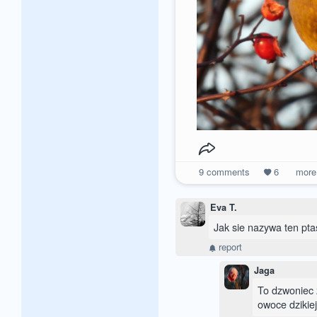
9
comments
6
mor
Eva T.
Jak sie nazywa ten pt
report
Jaga
To dzwoniec z
owoce dzikiej