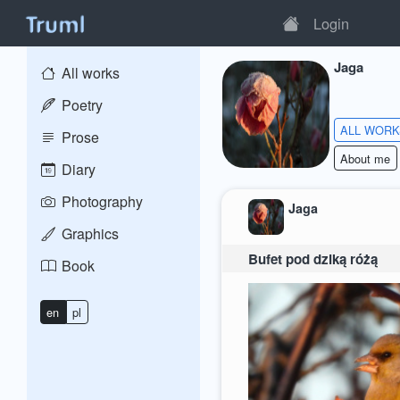
Login
Jaga
All works
Poetry
ALL WOR
Prose
About me
Diary
Photography
Jaga
Graphics
Bufet pod dziką różą
Book
en
pl