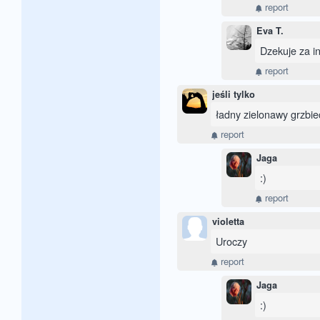
report
Eva T.
Dzekuje za in
report
jeśli tylko
ładny zielonawy grzbie
report
Jaga
:)
report
violetta
Uroczy
report
Jaga
:)