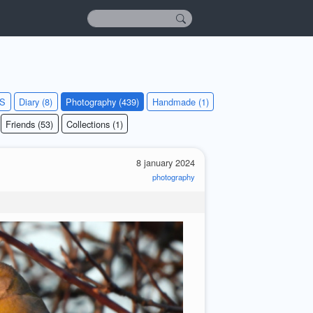
KS
Diary (8)
Photography (439)
Handmade (1)
Friends (53)
Collections (1)
8 january 2024
photography