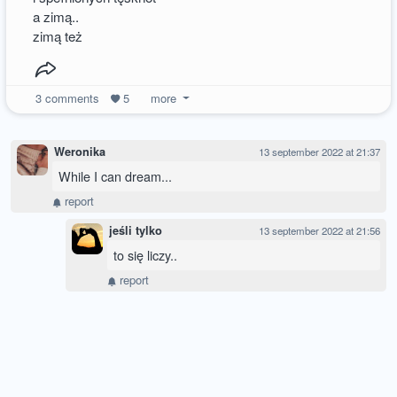
a zimą..
zimą też
3
comments
5
more
Weronika
13 september 2022 at 21:37
While I can dream...
report
jeśli tylko
13 september 2022 at 21:56
to się liczy..
report