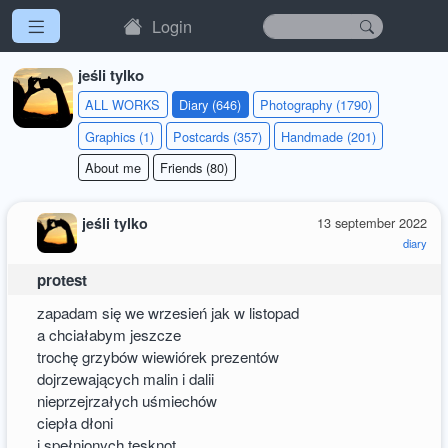
Login
jeśli tylko
ALL WORKS
Diary (646)
Photography (1790)
Graphics (1)
Postcards (357)
Handmade (201)
About me
Friends (80)
jeśli tylko
13 september 2022
diary
protest
zapadam się we wrzesień jak w listopad
a chciałabym jeszcze
trochę grzybów wiewiórek prezentów
dojrzewających malin i dalii
nieprzejrzałych uśmiechów
ciepła dłoni
i spełnionych tęsknot