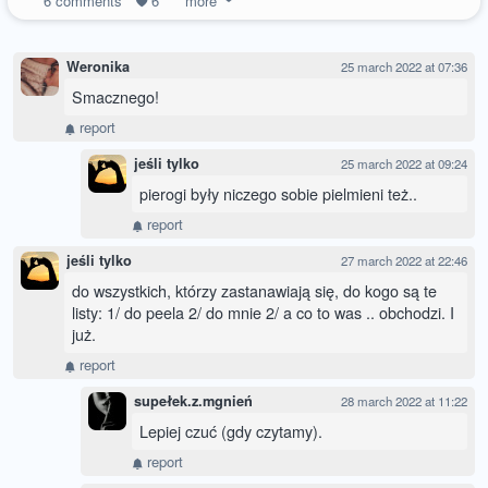
6
comments
6
more
Weronika
25 march 2022 at 07:36
Smacznego!
report
jeśli tylko
25 march 2022 at 09:24
pierogi były niczego sobie pielmieni też..
report
jeśli tylko
27 march 2022 at 22:46
do wszystkich, którzy zastanawiają się, do kogo są te
listy: 1/ do peela 2/ do mnie 2/ a co to was .. obchodzi. I
już.
report
supełek.z.mgnień
28 march 2022 at 11:22
Lepiej czuć (gdy czytamy).
report