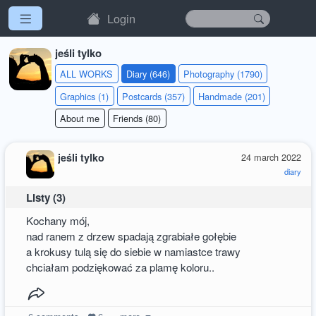
Login
jeśli tylko
ALL WORKS
Diary (646)
Photography (1790)
Graphics (1)
Postcards (357)
Handmade (201)
About me
Friends (80)
jeśli tylko
24 march 2022
diary
Listy (3)
Kochany mój,
nad ranem z drzew spadają zgrabiałe gołębie
a krokusy tulą się do siebie w namiastce trawy
chciałam podziękować za plamę koloru..