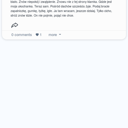
biało. Znów niepokój i zwątpienie. Znowu nie z tej strony klamka. Gdzie jest
moja ukochanka. Teraz sam. Pośród dachów szcześciu żyje. Podaj bracie
zapalniczkę, gumkę, łyżkę, igłe. Ja tam wracam, jeszcze dzisiaj. Tylko cicho,
stróż znów idzie. On nie pojmie, pojąć nie chce.
0
comments
1
more