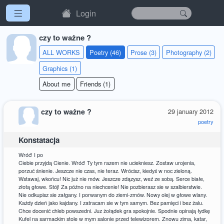
Login
czy to ważne ?
ALL WORKS
Poetry (46)
Prose (3)
Photography (2)
Graphics (1)
About me
Friends (1)
czy to ważne ?
29 january 2012
poetry
Konstatacja
Wróć! I po
Ciebie przyjdą Cienie. Wróć! Ty tym razem nie uciekniesz. Zostaw urojenia,
porzuć śnienie. Jeszcze nie czas, nie teraz. Wrócisz, kiedyś w noc zieloną.
Wstawaj, wkońcu! Nic już nie mów. Jeszcze zdązysz, weź ze sobą. Serce białe,
złotą głowe. Stój! Za późno na niechcenie! Nie pozbierasz sie w szalbierstwie.
Nie odkupisz sie załgany. I porwanym do ziemi-zmów. Nowy olej w głowe wlany.
Każdy dzień jako kajdany. I zatracam sie w tym samym. Bez pamięci i bez żalu.
Chce docenić chleb powszedni. Juz żołądek gra spokojnie. Spodnie opinają łydkę
Kufel na sarmackim stole w mym salonie przed telewizorem. Znowu zima, katar,