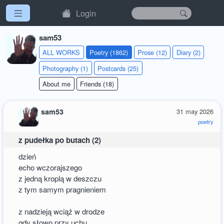
Login
sam53
ALL WORKS
Poetry (1862)
Prose (12)
Diary (2)
Photography (1)
Postcards (25)
About me
Friends (18)
sam53
31 may 2026
poetry
z pudełka po butach (2)
dzień
echo wczorajszego
z jedną kroplą w deszczu
z tym samym pragnieniem
z nadzieją wciąż w drodze
gdy słowo przy uchu