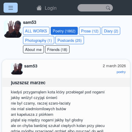
Login
sam53
ALL WORKS
Poetry (1862)
Prose (12)
Diary (2)
Photography (1)
Postcards (25)
About me
Friends (18)
sam53
2 march 2026
poetry
juszszsz marzec
kiedyś przygarnąłem kota który przebiegał pod nogami
jakby wróżył czyjąś śmierć
nie był czarny, raczej szaro-łaciaty
nie miał siedmiomilowych butów
ani kapelusza z piórkiem
plątał się między nogami jakby był głodny
ale on chyba bardziej szukał ciepłych kolan przy piecu
gdzie mógłby przeciągać grzbiet albo mruczeć do woli