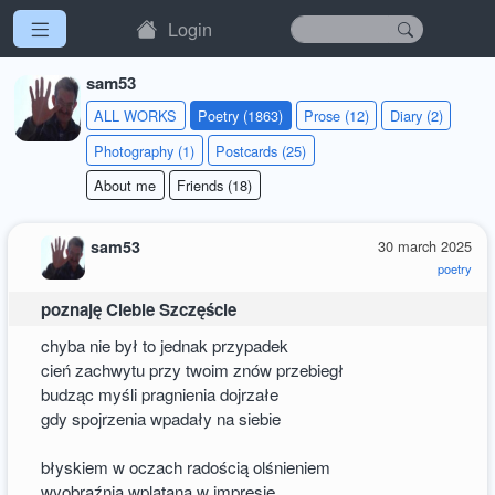
Login
sam53
ALL WORKS
Poetry (1863)
Prose (12)
Diary (2)
Photography (1)
Postcards (25)
About me
Friends (18)
sam53
30 march 2025
poetry
poznaję Ciebie Szczęście
chyba nie był to jednak przypadek
cień zachwytu przy twoim znów przebiegł
budząc myśli pragnienia dojrzałe
gdy spojrzenia wpadały na siebie
błyskiem w oczach radością olśnieniem
wyobraźnią wplątaną w impresję