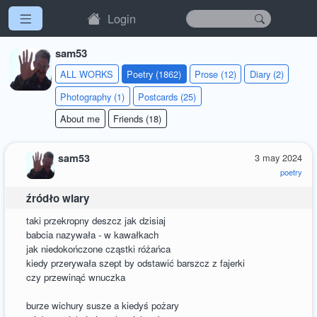
Login
sam53
ALL WORKS
Poetry (1862)
Prose (12)
Diary (2)
Photography (1)
Postcards (25)
About me
Friends (18)
sam53
3 may 2024
poetry
źródło wiary
taki przekropny deszcz jak dzisiaj
babcia nazywała - w kawałkach
jak niedokończone cząstki różańca
kiedy przerywała szept by odstawić barszcz z fajerki
czy przewinąć wnuczka
burze wichury susze a kiedyś pożary