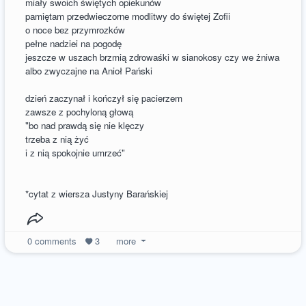
miały swoich świętych opiekunów
pamiętam przedwieczorne modlitwy do świętej Zofii
o noce bez przymrozków
pełne nadziei na pogodę
jeszcze w uszach brzmią zdrowaśki w sianokosy czy we żniwa
albo zwyczajne na Anioł Pański
dzień zaczynał i kończył się pacierzem
zawsze z pochyloną głową
"bo nad prawdą się nie klęczy
trzeba z nią żyć
i z nią spokojnie umrzeć"
*cytat z wiersza Justyny Barańskiej
0
comments
3
more