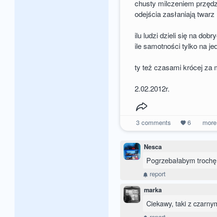
chusty milczeniem przęd
odejścia zasłaniają twarz
ilu ludzi dzieli się na dobr
ile samotności tylko na j
ty też czasami krócej za
2.02.2012r.
3
comments
6
mor
Nesca
Pogrzebałabym trochę:
report
marka
Ciekawy, taki z czarny
report