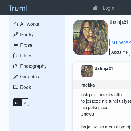
Login
Ustinja21
All works
Poetry
ALL WOR
Prose
About me
Diary
Photography
Ustinja21
Graphics
mekka
Book
oślepiło mnie światło
to jeszcze nie tunel usły
en
pl
nie potknij się
znowu
bo ja już nie mam czystej