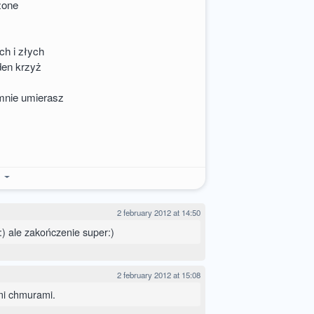
zone
ych i złych
eden krzyż
 mnie umierasz
e
2 february 2012 at 14:50
) ale zakończenie super:)
2 february 2012 at 15:08
mi chmurami.