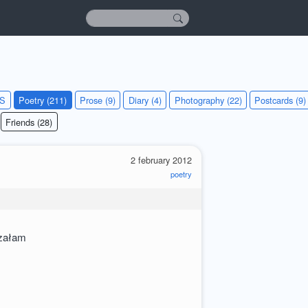
KS
Poetry (211)
Prose (9)
Diary (4)
Photography (22)
Postcards (9)
Friends (28)
2 february 2012
poetry
szałam