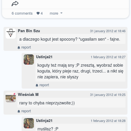
6
comments
4
more
Pan Bin Szu
31 january 2012 at 18:46
a dlaczego kogut jest spocony? "ugasilam sen" - fajne.
report
Ustinja21
1 february 2012 at 18:27
koguty też mają sny ;P zresztą, wyobraź sobie
koguta, który pieje raz, drugi, trzeci... a nikt się
nie zapiera, nie słyszy
report
Wieśniak M
31 january 2012 at 19:25
rany to chyba nieprzyzwoite;))
report
Ustinja21
1 february 2012 at 18:28
myślisz? ;P