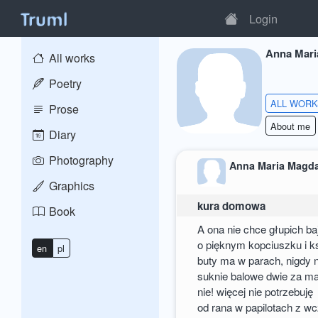
Login
Anna Mari
All works
Poetry
ALL WOR
Prose
About me
Diary
Photography
Anna Maria Magd
Graphics
kura domowa
Book
A ona nie chce głupich ba
o pięknym kopciuszku i ks
en
pl
buty ma w parach, nigdy n
suknie balowe dwie za ma
nie! więcej nie potrzebuję
od rana w papilotach z wc