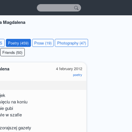
a Magdalena
KS
Poetry (459)
Prose (19)
Photography (47)
Friends (50)
alena
4 february 2012
poetry
jek
ięciu na koniu
ie gubi
łe w szafie
zorajszej gazety