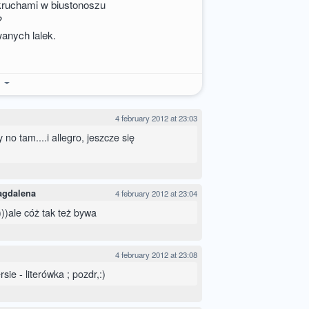
kruchami w biustonoszu
?
anych lalek.
e
4 february 2012 at 23:03
o tam....i allegro, jeszcze się
agdalena
4 february 2012 at 23:04
:)))ale cóż tak też bywa
4 february 2012 at 23:08
ie - literówka ; pozdr,:)