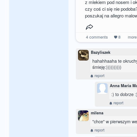
z mlekiem pod nosem i o
czy coś ci się nie podoba
poszukaj na allegro malow
4
comments
8
mor
Bazyliszek
hahahhaaha te okruchy n
śmieję:))))))))))
report
Anna Maria M
:) to dobrze 
report
milena
"chce" w pierwszym wers
report