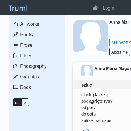
Login
Anna Mari
All works
Poetry
ALL WOR
Prose
About me
Diary
Photography
Anna Maria Magd
Graphics
szkic
Book
cienką kreską
pociągnięte rysy
en
pl
od góry
do dołu
zatrzymał czas