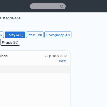
a Magdalena
KS
Poetry (459)
Prose (19)
Photography (47)
Friends (50)
alena
30 january 2012
poetry