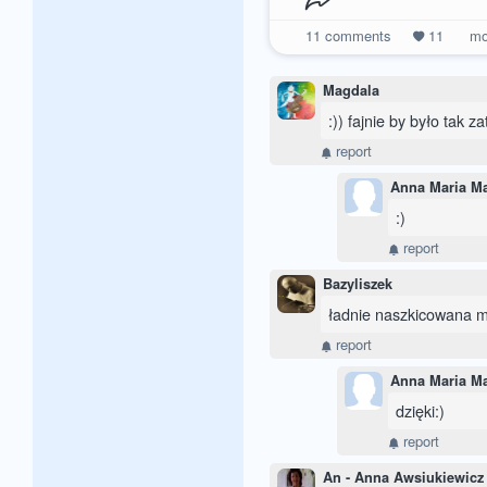
11
comments
11
mo
Magdala
:)) fajnie by było tak 
report
Anna Maria M
:)
report
Bazyliszek
ładnie naszkicowana mi
report
Anna Maria M
dzięki:)
report
An - Anna Awsiukiewicz