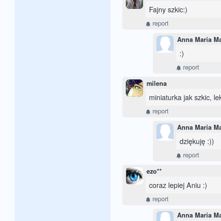
Fajny szkic:)
report
Anna Maria M
:)
report
milena
miniaturka jak szkic, le
report
Anna Maria M
dziękuję :))
report
ezo**
coraz lepiej Aniu :)
report
Anna Maria M