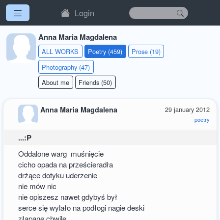
Login
Anna Maria Magdalena
ALL WORKS
Poetry (459)
Prose (19)
Photography (47)
About me
Friends (50)
Anna Maria Magdalena
29 january 2012
poetry
...:P
Oddalone warg muśnięcie
cicho opada na prześcieradła
drżące dotyku uderzenie
nie mów nic
nie opiszesz nawet gdybyś był
serce się wylało na podłogi nagie deski
złapane chwile