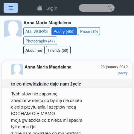
Login
Anna Maria Magdalena
ALL WORKS
Poetry (459)
Prose (19)
Photography (47)
About me
Friends (50)
Anna Maria Magdalena
28 january 2012
poetry
to co niewidzialne daje nam życie
Tych słów nie zapomnę
zawsze w sercu co by się nie działo
ciepło przytulania i szeptów nocą
KOCHAM CIĘ MAMO
moja gwiazdka co z nieba mi spadła
tylko ona i ja
życie nam pokazało co ma wartość.