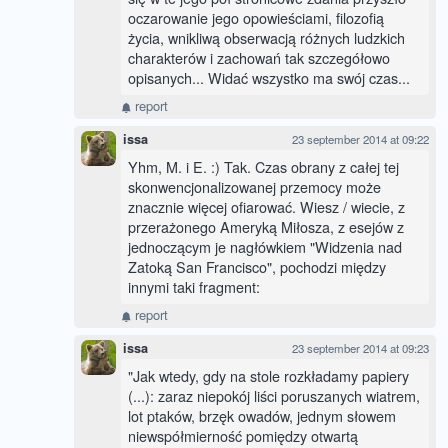
oczarowanie jego opowieściami, filozofią
życia, wnikliwą obserwacją różnych ludzkich
charakterów i zachowań tak szczegółowo
opisanych... Widać wszystko ma swój czas...
report
issa
23 september 2014 at 09:22
Yhm, M. i E. :) Tak. Czas obrany z całej tej
skonwencjonalizowanej przemocy może
znacznie więcej ofiarować. Wiesz / wiecie, z
przerażonego Ameryką Miłosza, z esejów z
jednoczącym je nagłówkiem "Widzenia nad
Zatoką San Francisco", pochodzi między
innymi taki fragment:
report
issa
23 september 2014 at 09:23
"Jak wtedy, gdy na stole rozkładamy papiery
(...): zaraz niepokój liści poruszanych wiatrem,
lot ptaków, brzęk owadów, jednym słowem
niewspółmierność pomiędzy otwartą