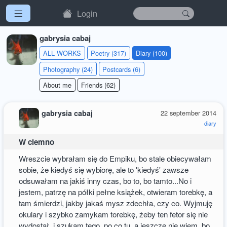
Login
gabrysia cabaj
ALL WORKS
Poetry (317)
Diary (100)
Photography (24)
Postcards (6)
About me
Friends (62)
gabrysia cabaj
22 september 2014
diary
W ciemno
Wreszcie wybrałam się do Empiku, bo stale obiecywałam
sobie, że kiedyś się wybiorę, ale to 'kiedyś' zawsze
odsuwałam na jakiś inny czas, bo to, bo tamto...No i
jestem, patrzę na półki pełne książek, otwieram torebkę, a
tam śmierdzi, jakby jakaś mysz zdechła, czy co. Wyjmuję
okulary i szybko zamykam torebkę, żeby ten fetor się nie
wydostał, i szukam tego, po co tu, a jeszcze nie wiem, bo