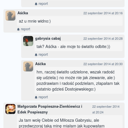
report
Aśćka
22 september 2014 at 20:16
aż u mnie widno:)
report
gabrysia cabaj
22 september 2014 at 20:28
tak? Aśćka - ale moje to światło odbite:))
report
Aśćka
22 september 2014 at 20:30
hm, raczej światło udzielone, wszak radość
się udziela:) no może nie jak ziewanie, ale:)
pozdrawiam i radość podzielam, złapałam tak
ostatnio gdzieś Dostojewskiego:)
report
Małgorzata Pospieszna-Zienkiewicz i
22 september 2014
Edek Pospieszny
at 20:24
Ja tam wolę Ciebie od Miłosza Gabrysiu, ale
przedwczoraj taką minę miałam jak kupowałam