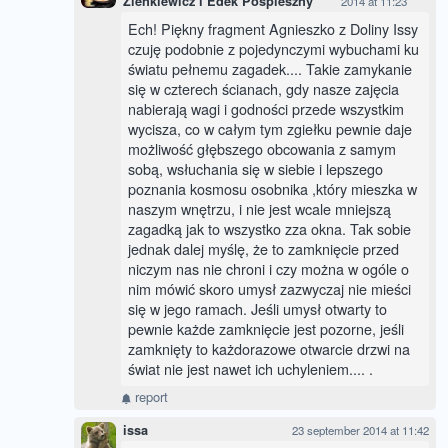
Zienkiewicz i Edek Pospieszny
2014 at 11:23
Ech! Piękny fragment Agnieszko z Doliny Issy
czuję podobnie z pojedynczymi wybuchami ku
światu pełnemu zagadek.... Takie zamykanie
się w czterech ścianach, gdy nasze zajęcia
nabierają wagi i godności przede wszystkim
wycisza, co w całym tym zgiełku pewnie daje
możliwość głębszego obcowania z samym
sobą, wsłuchania się w siebie i lepszego
poznania kosmosu osobnika ,który mieszka w
naszym wnętrzu, i nie jest wcale mniejszą
zagadką jak to wszystko zza okna. Tak sobie
jednak dalej myślę, że to zamknięcie przed
niczym nas nie chroni i czy można w ogóle o
nim mówić skoro umysł zazwyczaj nie mieści
się w jego ramach. Jeśli umysł otwarty to
pewnie każde zamknięcie jest pozorne, jeśli
zamknięty to każdorazowe otwarcie drzwi na
świat nie jest nawet ich uchyleniem.... .
report
issa
23 september 2014 at 11:42