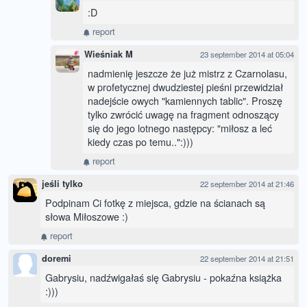
:D
report
Wieśniak M
23 september 2014 at 05:04
nadmienię jeszcze że już mistrz z Czarnolasu,
w profetycznej dwudziestej pieśni przewidział
nadejście owych "kamiennych tablic". Proszę
tylko zwrócić uwagę na fragment odnoszący
się do jego lotnego następcy: "miłosz a leć
kiedy czas po temu..":)))
report
jeśli tylko
22 september 2014 at 21:46
Podpinam Ci fotkę z miejsca, gdzie na ścianach są
słowa Miłoszowe :)
report
doremi
22 september 2014 at 21:51
Gabrysiu, nadźwigałaś się Gabrysiu - pokaźna książka
:)))