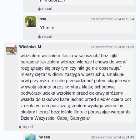
report
issa
23 september 2014 at 10:24
Yhm :d
report
Wieśniak M
22 september 2014 at 21:39
widziałem we śnie miłosza w kaloszach/ bez fajki i
parasola/ jak zbiera wiersze wiersze i chowa do wora/
rozglądając się przy tym czy nikt go nie obserwuje/
mierzy ciężar w dłoni/ zastyga w bezruchu, smakuje/
brwi przymyka- nic nie przesadzone/ potem ciągnie wór
w swoją stronę/ przez korytarz klatkę schodową
podwórze/ ucieka wzrokiem przed ciekawy stróżem/
wsiada do taksówki każe jechać przed siebie/ ociera pot
z czoła w ruch puszcza grzebień/ wyciąga woluminy
okulary i teraz/ bezgłośnie literuje poruszając wargami:/
Dzieła Wszystkie, Cabaj Gabryjela/
report
hossa
22 september 2014 at 21:43