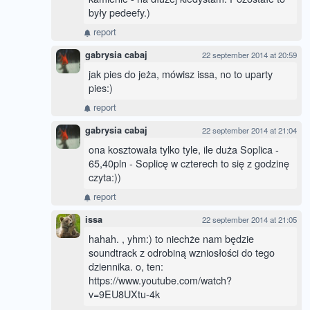
były pedeefy.)
report
gabrysia cabaj
22 september 2014 at 20:59
jak pies do jeża, mówisz issa, no to uparty
pies:)
report
gabrysia cabaj
22 september 2014 at 21:04
ona kosztowała tylko tyle, ile duża Soplica -
65,40pln - Soplicę w czterech to się z godzinę
czyta:))
report
issa
22 september 2014 at 21:05
hahah. , yhm:) to niechże nam będzie
soundtrack z odrobiną wzniosłości do tego
dziennika. o, ten:
https://www.youtube.com/watch?
v=9EU8UXtu-4k