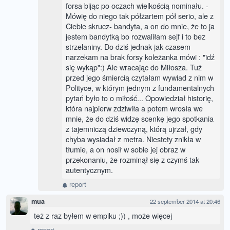
forsa bijąc po oczach wielkością nominału. -
Mówię do niego tak półżartem pół serio, ale z
Ciebie skrucz- bandyta, a on do mnie, że to ja
jestem bandytką bo rozwaliłam sejf i to bez
strzelaniny. Do dziś jednak jak czasem
narzekam na brak forsy koleżanka mówi : "idź
się wykąp":) Ale wracając do Miłosza. Tuż
przed jego śmiercią czytałam wywiad z nim w
Polityce, w którym jednym z fundamentalnych
pytań było to o miłość... Opowiedział historię,
która najpierw zdziwiła a potem wrosła we
mnie, że do dziś widzę scenkę jego spotkania
z tajemniczą dziewczyną, którą ujrzał, gdy
chyba wysiadał z metra. Niestety znikła w
tłumie, a on nosił w sobie jej obraz w
przekonaniu, że rozminął się z czymś tak
autentycznym.
report
mua
22 september 2014 at 20:46
też z raz byłem w empiku ;)) , może więcej
report