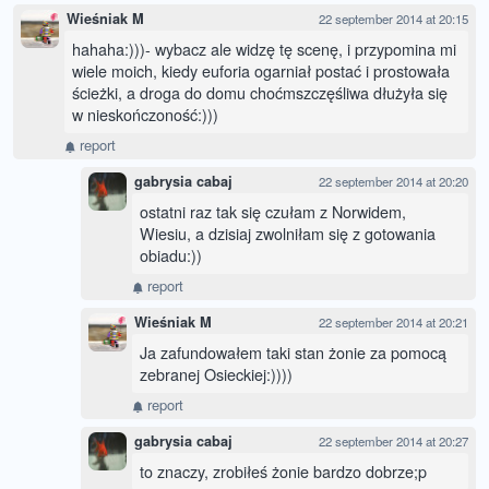
Wieśniak M
22 september 2014 at 20:15
hahaha:)))- wybacz ale widzę tę scenę, i przypomina mi
wiele moich, kiedy euforia ogarniał postać i prostowała
ścieżki, a droga do domu choćmszczęśliwa dłużyła się
w nieskończoność:)))
report
gabrysia cabaj
22 september 2014 at 20:20
ostatni raz tak się czułam z Norwidem,
Wiesiu, a dzisiaj zwolniłam się z gotowania
obiadu:))
report
Wieśniak M
22 september 2014 at 20:21
Ja zafundowałem taki stan żonie za pomocą
zebranej Osieckiej:))))
report
gabrysia cabaj
22 september 2014 at 20:27
to znaczy, zrobiłeś żonie bardzo dobrze;p