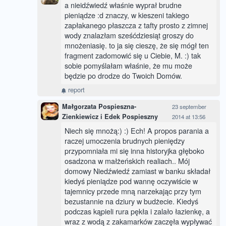
a nieidźwiedź właśnie wyprał brudne
pieniądze :d znaczy, w kieszeni takiego
zapłakanego płaszcza z tafty prosto z zimnej
wody znalazłam sześćdziesiąt groszy do
mnożeniasię. to ja się cieszę, że się mógł ten
fragment zadomowić się u Ciebie, M. :) tak
sobie pomyślałam właśnie, że mu może
będzie po drodze do Twoich Domów.
report
Małgorzata Pospieszna-
23 september
Zienkiewicz i Edek Pospieszny
2014 at 13:56
Niech się mnożą:) :) Ech! A propos parania a
raczej umoczenia brudnych pieniędzy
przypomniała mi się inna historyjka głęboko
osadzona w małżeńskich realiach.. Mój
domowy Niedźwiedź zamiast w banku składał
kiedyś pieniądze pod wannę oczywiście w
tajemnicy przede mną narzekając przy tym
bezustannie na dziury w budżecie. Kiedyś
podczas kąpieli rura pękła i zalało łazienkę, a
wraz z wodą z zakamarków zaczęła wypływać