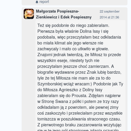
report
Małgorzata Pospieszna-
22 september
Zienkiewicz i Edek Pospieszny
2014 at 21:36
Też się podobnie do niego zabierałam.
Pierwsza była właśnie Dolina Issy i się
podobała, więc przeczytałam bez odkładania
bo miała klimat ale jego wiersze nie
zachwycaly i mało co utkwiło w głowie.
Znajomi jednak twierdzą, że Miłosz to przede
wszystkim eseje, niestety tych nie
przeczytałam jeszcze choć zamierzam. A
biografie wydawane przez Znak lubię bardzo,
tyle że tej Miłosza nie mam ale za to do
Szymborskiej wciąż wracam:) Podobnie jak Ty
do Miłosza Agnieszko z Doliny Issy
zabierałam się do Prousta. Zdjęłam najpierw
w Stronę Swana z półki i potem ze trzy razy
odkładałam ją z powrotem, ale pewnej zimy
coś zaskoczyło i przeleciałam przez wszystkie
tomiszcza w poszukiwania straconego czasu.
Z pierwotnego braku zaczarowania wczytując
się w te jego pół stronicowe zdania przyszło