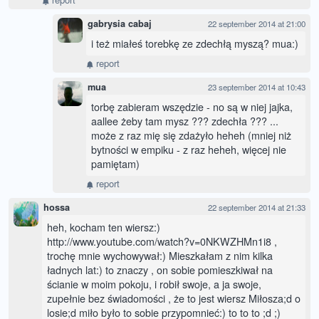
gabrysia cabaj
22 september 2014 at 21:00
i też miałeś torebkę ze zdechłą myszą? mua:)
report
mua
23 september 2014 at 10:43
torbę zabieram wszędzie - no są w niej jajka,
aallee żeby tam mysz ??? zdechła ??? ...
może z raz mię się zdażyło heheh (mniej niż
bytności w empiku - z raz heheh, więcej nie
pamiętam)
report
hossa
22 september 2014 at 21:33
heh, kocham ten wiersz:)
http://www.youtube.com/watch?v=0NKWZHMn1i8 ,
trochę mnie wychowywał:) Mieszkałam z nim kilka
ładnych lat:) to znaczy , on sobie pomieszkiwał na
ścianie w moim pokoju, i robił swoje, a ja swoje,
zupełnie bez świadomości , że to jest wiersz Miłosza;d o
losie;d miło było to sobie przypomnieć:) to to to ;d ;)