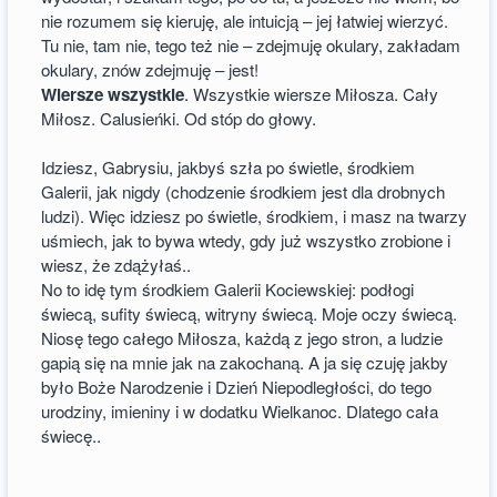
nie rozumem się kieruję, ale intuicją – jej łatwiej wierzyć.
Tu nie, tam nie, tego też nie – zdejmuję okulary, zakładam
okulary, znów zdejmuję – jest!
Wiersze wszystkie
. Wszystkie wiersze Miłosza. Cały
Miłosz. Calusieńki. Od stóp do głowy.
Idziesz, Gabrysiu, jakbyś szła po świetle, środkiem
Galerii, jak nigdy (chodzenie środkiem jest dla drobnych
ludzi). Więc idziesz po świetle, środkiem, i masz na twarzy
uśmiech, jak to bywa wtedy, gdy już wszystko zrobione i
wiesz, że zdążyłaś..
No to idę tym środkiem Galerii Kociewskiej: podłogi
świecą, sufity świecą, witryny świecą. Moje oczy świecą.
Niosę tego całego Miłosza, każdą z jego stron, a ludzie
gapią się na mnie jak na zakochaną. A ja się czuję jakby
było Boże Narodzenie i Dzień Niepodległości, do tego
urodziny, imieniny i w dodatku Wielkanoc. Dlatego cała
świecę..