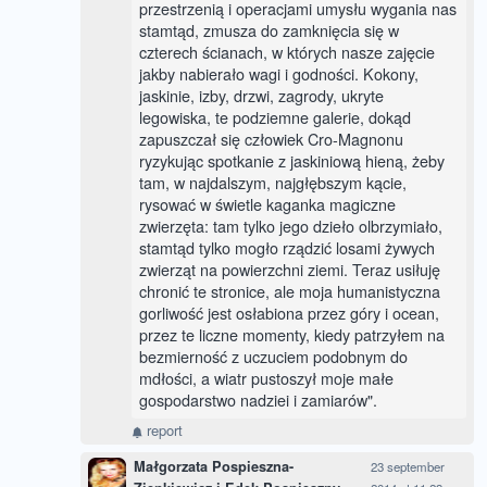
przestrzenią i operacjami umysłu wygania nas
stamtąd, zmusza do zamknięcia się w
czterech ścianach, w których nasze zajęcie
jakby nabierało wagi i godności. Kokony,
jaskinie, izby, drzwi, zagrody, ukryte
legowiska, te podziemne galerie, dokąd
zapuszczał się człowiek Cro-Magnonu
ryzykując spotkanie z jaskiniową hieną, żeby
tam, w najdalszym, najgłębszym kącie,
rysować w świetle kaganka magiczne
zwierzęta: tam tylko jego dzieło olbrzymiało,
stamtąd tylko mogło rządzić losami żywych
zwierząt na powierzchni ziemi. Teraz usiłuję
chronić te stronice, ale moja humanistyczna
gorliwość jest osłabiona przez góry i ocean,
przez te liczne momenty, kiedy patrzyłem na
bezmierność z uczuciem podobnym do
mdłości, a wiatr pustoszył moje małe
gospodarstwo nadziei i zamiarów".
report
Małgorzata Pospieszna-
23 september