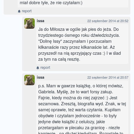
miał dobre tyle, że nie czytałam:)
report
issa
22 september 2014 at 20:52
Ja do Miłosza w ogóle jak pies do jeża. Do
trzydziestego ósmego roku dźwiedziożycia.
"Dolinę Issy" zaczynałam i porzucałam
kilkanaście razy przez kilkanaście lat. Aż
przyszedł na nią sprzyjający czas :) I w ślad
za tym na całą resztę.
report
issa
22 september 2014 at 20:57
p.s. Mam w gawrze książkę, o której mówisz,
Gabriela. Myślę, że to wart forsy zakup.
Fajnie, kiedy można do niej zajrzeć :) Jest
sezamowa. Zresztą, biografia wyd. Znak, w tej
samej oprawie, też warta czytania. Kupiłam
obydwie i czytałam jednocześnie - to były
jedyne dwie książki z celulozy, jakie
przetargałam w plecaku za granicę - niezłe
kamienie - na dłużej kiedyśtam. Pozostałe to