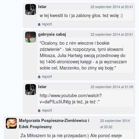
Istar
22 september 2014 at 20:41
w tej kwestii to i ja zabiorę głos. też wolę :)
report
gabrysia cabaj
22 september 2014 at 20:51
"Ocalony, bo z nim wieczne i boskie
zdziwienie" - tak rozpoczyna, tymi słowami
Miłosza, Julia Hartwig swoją przedmowę do
tej 1406-stronicowej księgi - a ja wyznaczam
sobie cel, Marzenko, bo zimy się boję:*
report
Istar
22 september 2014 at 21:09
http://www.youtube.com/watch?
v=daPlLu3UNtg ja też, ja też :*
report
Małgorzata Pospieszna-Zienkiewicz i
22 september 2014
Edek Pospieszny
at 20:32
Za Miłoszem to ja nie przepadam:) Ale ponoć eseje