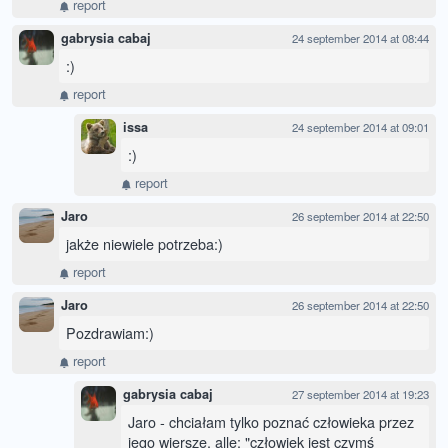
report
gabrysia cabaj
24 september 2014 at 08:44
:)
report
issa
24 september 2014 at 09:01
:)
report
Jaro
26 september 2014 at 22:50
jakże niewiele potrzeba:)
report
Jaro
26 september 2014 at 22:50
Pozdrawiam:)
report
gabrysia cabaj
27 september 2014 at 19:23
Jaro - chciałam tylko poznać człowieka przez
jego wiersze, alle: "człowiek jest czymś