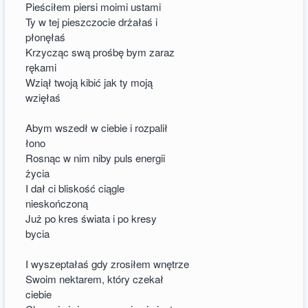
Pieściłem piersi moimi ustami
Ty w tej pieszczocie drżałaś i
płonęłaś
Krzycząc swą prośbę bym zaraz
rękami
Wziął twoją kibić jak ty moją
wzięłaś
Abym wszedł w ciebie i rozpalił
łono
Rosnąc w nim niby puls energii
życia
I dał ci bliskość ciągle
nieskończoną
Już po kres świata i po kresy
bycia
I wyszeptałaś gdy zrosiłem wnętrze
Swoim nektarem, który czekał
ciebie