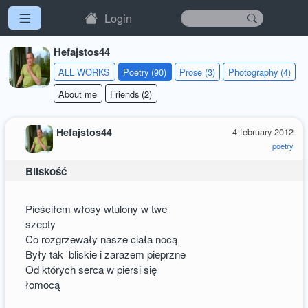
Login
Hefajstos44
ALL WORKS
Poetry (90)
Prose (3)
Photography (4)
About me
Friends (2)
Hefajstos44
4 february 2012
poetry
Bliskość
Pieściłem włosy wtulony w twe
szepty
Co rozgrzewały nasze ciała nocą
Były tak bliskie i zarazem pieprzne
Od których serca w piersi się
łomocą