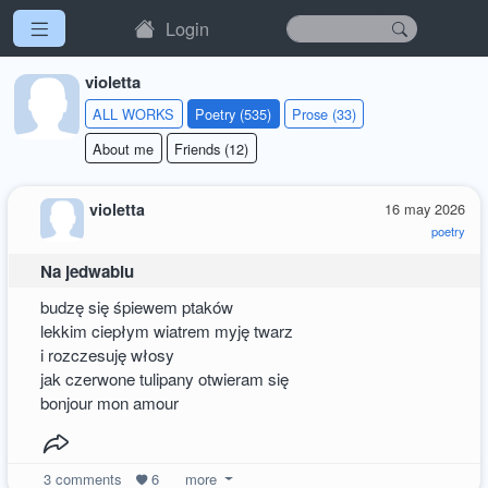
Login
violetta
ALL WORKS
Poetry (535)
Prose (33)
About me
Friends (12)
violetta
16 may 2026
poetry
Na jedwabiu
budzę się śpiewem ptaków
lekkim ciepłym wiatrem myję twarz
i rozczesuję włosy
jak czerwone tulipany otwieram się
bonjour mon amour
3
comments
6
more