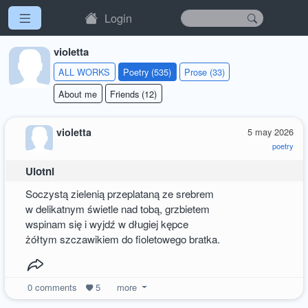
Login
violetta
ALL WORKS
Poetry (535)
Prose (33)
About me
Friends (12)
violetta
5 may 2026
poetry
Ulotni
Soczystą zielenią przeplataną ze srebrem
w delikatnym świetle nad tobą, grzbietem
wspinam się i wyjdź w długiej kępce
żółtym szczawikiem do fioletowego bratka.
0
comments
5
more