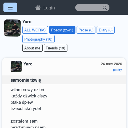
Login
Yaro
ALL WORKS
Poetry (2541)
Prose (6)
Diary (6)
Photography (16)
About me
Friends (19)
Yaro
24 may 2026
poetry
samotnie tkwię
witam nowy dzień
każdy dźwięk ciszy
ptaka śpiew
trzepot skrzydeł
zostałem sam
bezdomnym psem