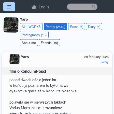
Login
Yaro
ALL WORKS
Poetry (2542)
Prose (6)
Diary (6)
Photography (16)
About me
Friends (19)
Yaro
28 february 2026
poetry
film o końcu miłości
ponad dwadzieścia jeden lat
w końcu ją poznałem to było na wsi
dyskoteka grała aż w końcu ta piosenka
pojawiła się w pierwszych taktach
Varius Manx zanim zrozumiesz
wiesz to że to ostatni raz wiedziałem