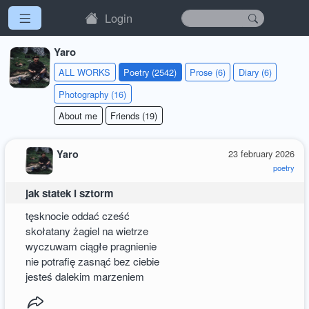
Login
Yaro
ALL WORKS
Poetry (2542)
Prose (6)
Diary (6)
Photography (16)
About me
Friends (19)
Yaro
23 february 2026
poetry
jak statek i sztorm
tęsknocie oddać cześć
skołatany żagiel na wietrze
wyczuwam ciągłe pragnienie
nie potrafię zasnąć bez ciebie
jesteś dalekim marzeniem