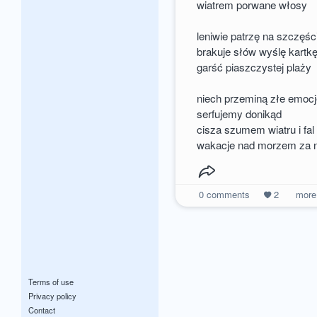
wiatrem porwane włosy
leniwie patrzę na szczęśc
brakuje słów wyślę kartk
garść piaszczystej plaży
niech przeminą złe emoc
serfujemy donikąd
cisza szumem wiatru i fal
wakacje nad morzem za n
0
comments
2
mor
Terms of use
Privacy policy
Contact