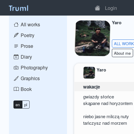
Login
Yaro
All works
Poetry
ALL WOR
Prose
About me
Diary
Photography
Yaro
Graphics
wakacje
Book
gwiazdy słońce
skąpane nad horyzontem
en
pl
niebo jasne milczą nuty
tańczysz nad morzem