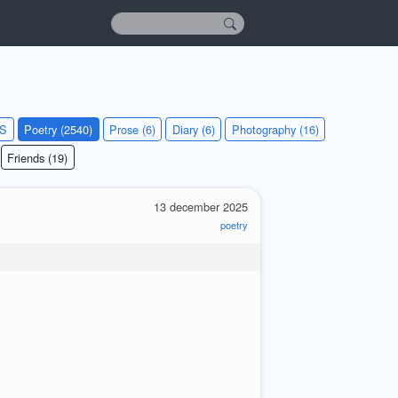
KS
Poetry (2540)
Prose (6)
Diary (6)
Photography (16)
Friends (19)
13 december 2025
poetry