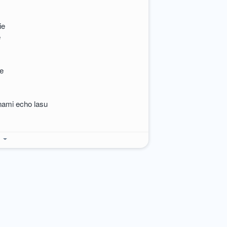
ie
ę
je
ami echo lasu
e