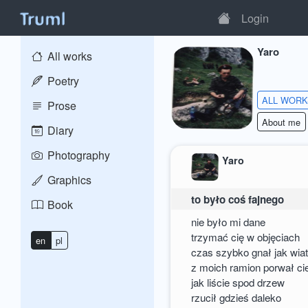
Login
Yaro
All works
Poetry
ALL WOR
Prose
About me
Diary
Photography
Yaro
Graphics
to było coś fajnego
Book
nie było mi dane
trzymać cię w objęciach
en
pl
czas szybko gnał jak wiat
z moich ramion porwał ci
jak liście spod drzew
rzucił gdzieś daleko