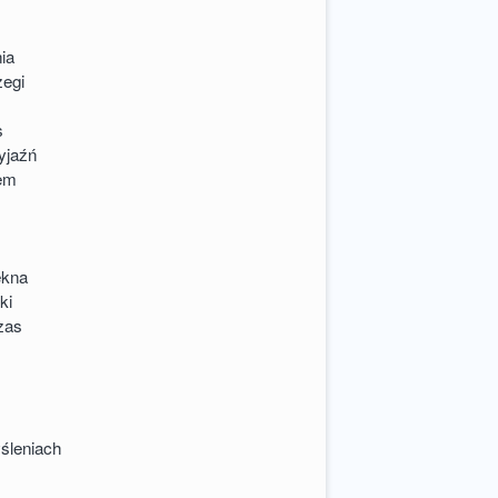
ia
zegi
s
zyjaźń
iem
ękna
ki
zas
śleniach