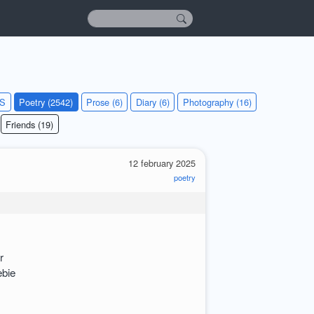
KS
Poetry (2542)
Prose (6)
Diary (6)
Photography (16)
Friends (19)
12 february 2025
poetry
r
ebie