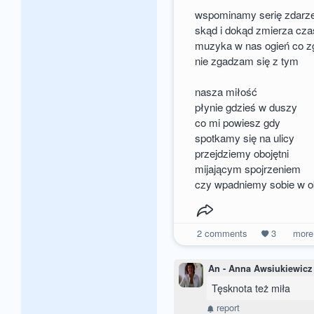
wspominamy serię zdarz
skąd i dokąd zmierza cza
muzyka w nas ogień co z
nie zgadzam się z tym
nasza miłość
płynie gdzieś w duszy
co mi powiesz gdy
spotkamy się na ulicy
przejdziemy obojętni
mijającym spojrzeniem
czy wpadniemy sobie w o
2
comments
3
mor
An - Anna Awsiukiewicz
Tęsknota też miła
report