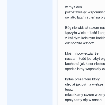
w myślach
pozostawiając wspomnien
światło latarni i cień na br
Bóg nie widział razem na
łączyło wiele miłość i pr
z każdym kolejnym krok
odchodziła wstecz
ktoś mi powiedział że
nasza miłość jest zbyt pi
kochałaś jak kolor niebies
spędzaliśmy wspaniały c
byłaś prezentem który
uleciał jak pył na wietrze
teraz
mieszkamy razem w zmy
spotykamy się w snach