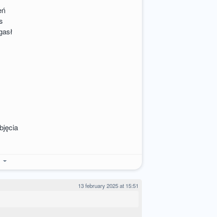
eń
s
gasł
bjęcia
e
13 february 2025 at 15:51