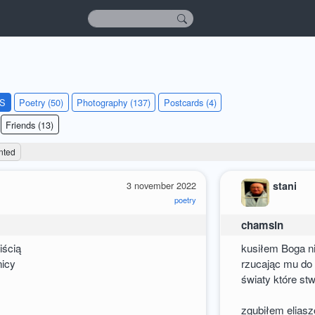
KS
Poetry (50)
Photography (137)
Postcards (4)
Friends (13)
nted
3 november 2022
stani
poetry
chamsin
iścią
kusiłem Boga n
nicy
rzucając mu do
światy które st
zgubiłem elias