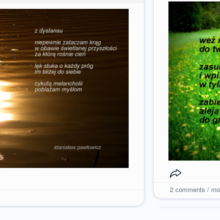
2
comments / mo
stani