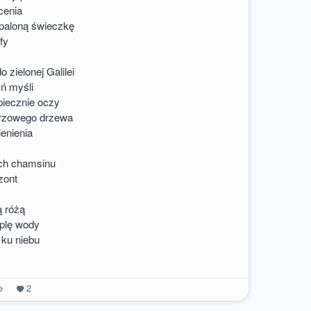
cenia
paloną świeczkę
fy
 zielonej Galilei
yń myśli
iecznie oczy
przowego drzewa
enienia
ch chamsinu
zont
ą różą
oplę wody
 ku niebu
e
2