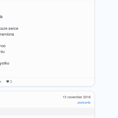
ik
ksze serce
 ramiona
emoc
niu
ystko
e
3
13 november 2016
postcards