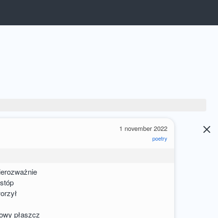
1 november 2022
poetry
ierozważnie
 stóp
worzył
zowy płaszcz