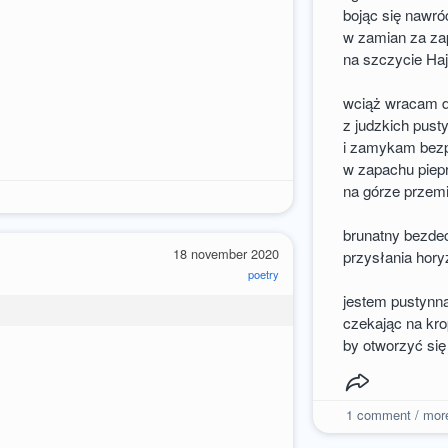
bojąc się nawró
w zamian za za
na szczycie Haj
wciąż wracam do
z judzkich pust
i zamykam bezp
w zapachu pie
na górze przemi
brunatny bezde
18 november 2020
przysłania hory
poetry
jestem pustynn
czekając na kr
by otworzyć się
1
comment / mor