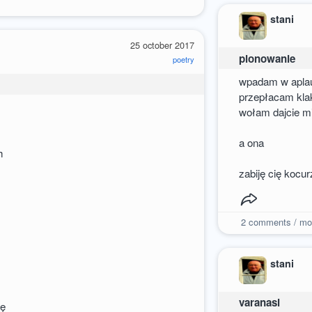
stani
25 october 2017
pionowanie
poetry
wpadam w apla
przepłacam kla
wołam dajcie mi
a ona
h
zabiję cię kocur
2
comments / mo
stani
varanasi
ię