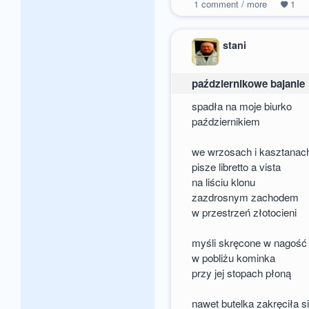
1
comment / more
1
stani
październikowe bajanie
spadła na moje biurko
październikiem
we wrzosach i kasztanac
pisze libretto a vista
na liściu klonu
zazdrosnym zachodem
w przestrzeń złotocieni
myśli skręcone w nagość
w pobliżu kominka
przy jej stopach płoną
nawet butelka zakręciła s