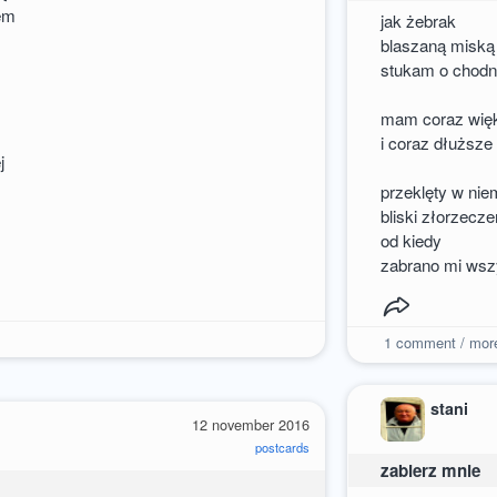
iem
jak żebrak
blaszaną miską
stukam o chodn
mam coraz wię
i coraz dłuższe
j
przeklęty w ni
bliski złorzecze
od kiedy
zabrano mi wsz
1
comment / mor
stani
12 november 2016
postcards
zabierz mnie