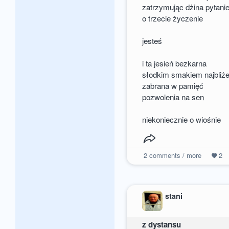
zatrzymując dżina pytan
o trzecie życzenie
jesteś
i ta jesień bezkarna
słodkim smakiem najbliże
zabrana w pamięć
pozwolenia na sen
niekoniecznie o wiośnie
2
comments / more
2
stani
z dystansu