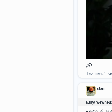
1
comment / mor
stani
audyt wewnętr
wyszedłeś na p