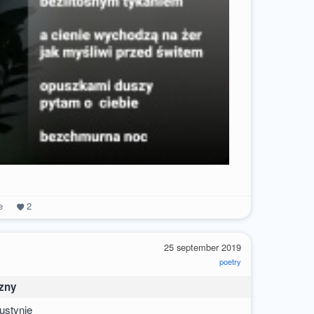
e
2
25 september 2019
poetry
zny
ustynię