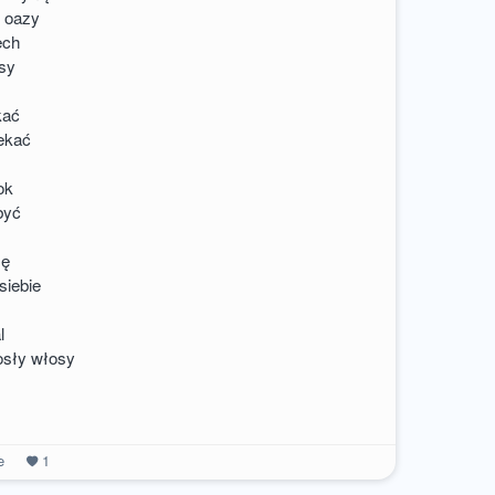
z oazy
ech
sy
kać
iekać
ok
być
zę
siebie
l
osły włosy
e
1