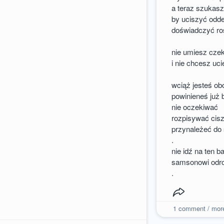
a teraz szukas
by uciszyć odd
doświadczyć ro
nie umiesz cze
i nie chcesz uc
wciąż jesteś ob
powinieneś już 
nie oczekiwać
rozpisywać cis
przynależeć do 
.
nie idź na ten ba
samsonowi odr
.
1
comment / mor