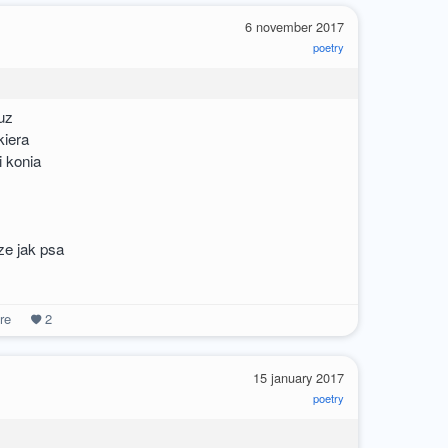
6 november 2017
poetry
uz
kiera
 konia
ze jak psa
re
2
15 january 2017
poetry