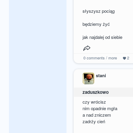
słyszysz pociąg
będziemy żyć
jak najdalej od siebie
0
comments / more
2
stani
zaduszkowo
czy wrócisz
nim opadnie mgła
a nad zniczem
zadrży cień