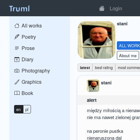
Login
stani
All works
Poetry
ALL WOR
Prose
About me
Diary
latest
best rating
most comme
Photography
Graphics
stani
Book
alert
en
pl
między miłością a nienaw
nie ma nawet zielonej gra
na peronie pustka
nienaruszona dal