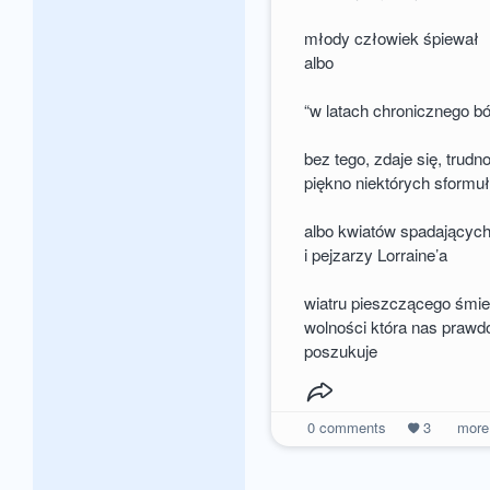
młody człowiek śpiewał
albo
“w latach chronicznego b
bez tego, zdaje się, trudn
piękno niektórych sform
albo kwiatów spadających
i pejzarzy Lorraine’a
wiatru pieszczącego śmie
wolności która nas prawd
poszukuje
0
comments
3
mor