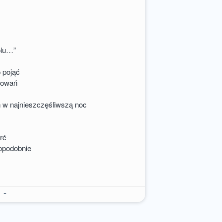
ólu…”
o pojąć
ułowań
 w najnieszczęśliwszą noc
rć
opodobnie
e