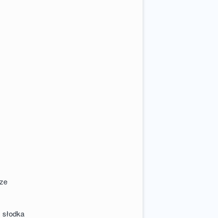
rze
 słodka