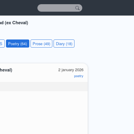
d (ex Cheval)
KS
Poetry (64)
Prose (49)
Diary (18)
heval)
2 january 2026
poetry