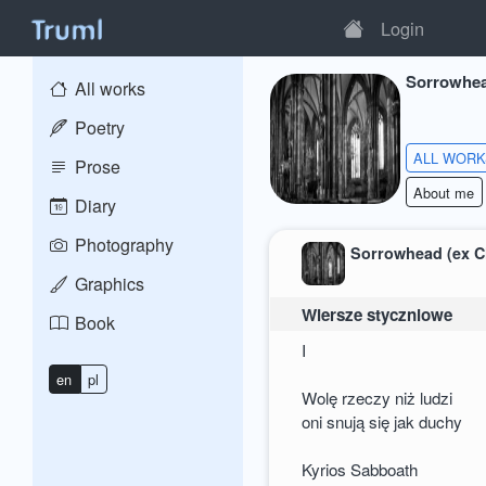
Login
Sorrowhea
All works
Poetry
ALL WOR
Prose
About me
Diary
Photography
Sorrowhead (ex C
Graphics
Wiersze styczniowe
Book
I
en
pl
Wolę rzeczy niż ludzi
oni snują się jak duchy
Kyrios Sabboath