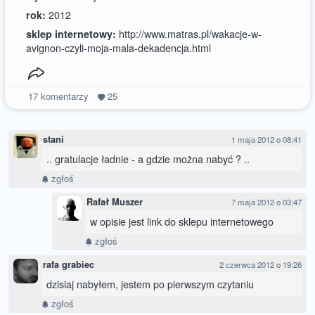
2012
rok:
http://www.matras.pl/wakacje-w-
sklep internetowy:
avignon-czyli-moja-mala-dekadencja.html
17
komentarzy
25
stani
1 maja 2012 o 08:41
.. gratulacje ładnie - a gdzie można nabyć ? ..
zgłoś
Rafał Muszer
7 maja 2012 o 03:47
w opisie jest link do sklepu internetowego
zgłoś
rafa grabiec
2 czerwca 2012 o 19:26
dzisiaj nabyłem, jestem po pierwszym czytaniu
zgłoś