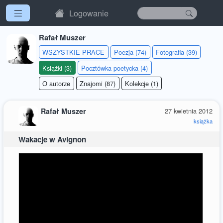
Logowanie
Rafał Muszer
WSZYSTKIE PRACE
Poezja (74)
Fotografia (39)
Książki (3)
Pocztówka poetycka (4)
O autorze
Znajomi (87)
Kolekcje (1)
Rafał Muszer
27 kwietnia 2012
książka
Wakacje w Avignon