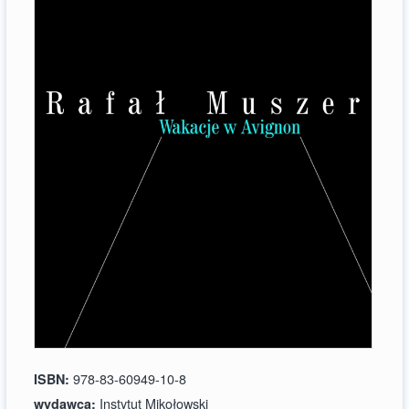
978-83-60949-10-8
ISBN:
Instytut Mikołowski
wydawca: