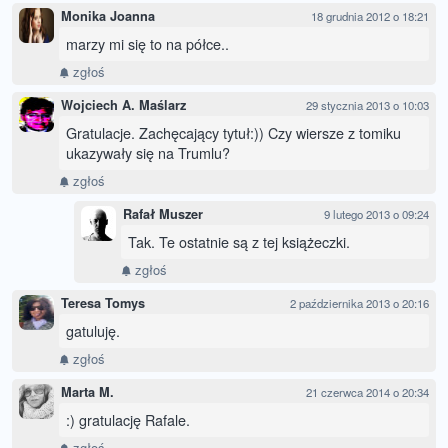
Monika Joanna
18 grudnia 2012 o 18:21
marzy mi się to na półce..
zgłoś
Wojciech A. Maślarz
29 stycznia 2013 o 10:03
Gratulacje. Zachęcający tytuł:)) Czy wiersze z tomiku
ukazywały się na Trumlu?
zgłoś
Rafał Muszer
9 lutego 2013 o 09:24
Tak. Te ostatnie są z tej książeczki.
zgłoś
Teresa Tomys
2 października 2013 o 20:16
gatuluję.
zgłoś
Marta M.
21 czerwca 2014 o 20:34
:) gratulację Rafale.
zgłoś