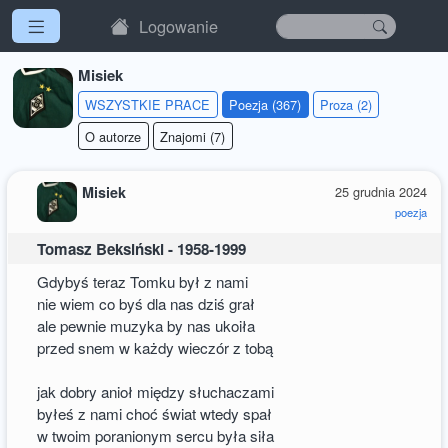
Logowanie
Misiek
WSZYSTKIE PRACE
Poezja (367)
Proza (2)
O autorze
Znajomi (7)
Misiek
25 grudnia 2024
poezja
Tomasz Beksiński - 1958-1999
Gdybyś teraz Tomku był z nami
nie wiem co byś dla nas dziś grał
ale pewnie muzyka by nas ukoiła
przed snem w każdy wieczór z tobą
jak dobry anioł między słuchaczami
byłeś z nami choć świat wtedy spał
w twoim poranionym sercu była siła