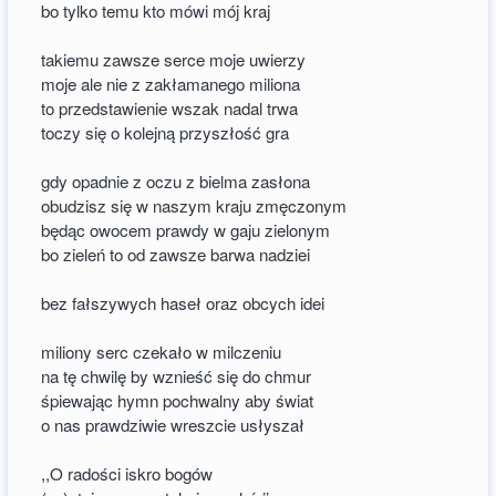
bo tylko temu kto mówi mój kraj
takiemu zawsze serce moje uwierzy
moje ale nie z zakłamanego miliona
to przedstawienie wszak nadal trwa
toczy się o kolejną przyszłość gra
gdy opadnie z oczu z bielma zasłona
obudzisz się w naszym kraju zmęczonym
będąc owocem prawdy w gaju zielonym
bo zieleń to od zawsze barwa nadziei
bez fałszywych haseł oraz obcych idei
miliony serc czekało w milczeniu
na tę chwilę by wznieść się do chmur
śpiewając hymn pochwalny aby świat
o nas prawdziwie wreszcie usłyszał
,,O radości iskro bogów