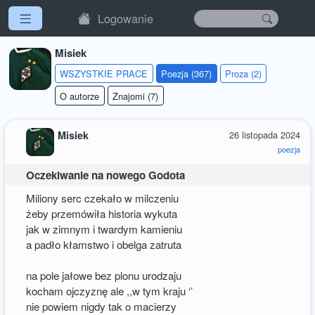
Logowanie
Misiek
WSZYSTKIE PRACE
Poezja (367)
Proza (2)
O autorze
Znajomi (7)
Misiek
26 listopada 2024
poezja
Oczekiwanie na nowego Godota
Miliony serc czekało w milczeniu
żeby przemówiła historia wykuta
jak w zimnym i twardym kamieniu
a padło kłamstwo i obelga zatruta
na pole jałowe bez plonu urodzaju
kocham ojczyznę ale ,,w tym kraju ‘’
nie powiem nigdy tak o macierzy