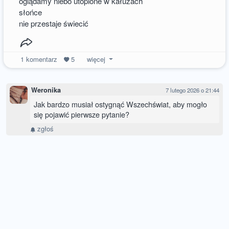
oglądamy niebo utopione w kałużach
słońce
nie przestaje świecić
1
komentarz
5
więcej
Weronika
7 lutego 2026 o 21:44
Jak bardzo musiał ostygnąć Wszechświat, aby mogło
się pojawić pierwsze pytanie?
zgłoś