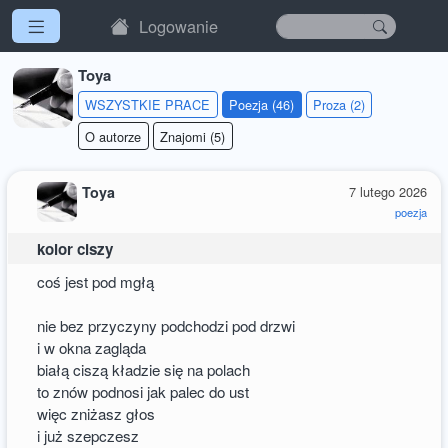
Logowanie
Toya
WSZYSTKIE PRACE
Poezja (46)
Proza (2)
O autorze
Znajomi (5)
Toya
7 lutego 2026
poezja
kolor ciszy
coś jest pod mgłą
nie bez przyczyny podchodzi pod drzwi
i w okna zagląda
białą ciszą kładzie się na polach
to znów podnosi jak palec do ust
więc zniżasz głos
i już szepczesz