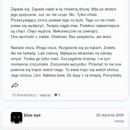
Zapada się. Zapada nadal w tę cholerną dziurę. Mija po drodze
jego spojrzenie. Już nic nie czuje. Nic. Tylko chłód.
Przeszywający zimny powiew tego co było. Tego co nie miało
prawa się wydarzyć. Terapia ciągle trwa. Podobno najważniejsze
są chęci. Chęci wyjścia. Niekoniecznie na zewnątrz.
Ona wychodzi z siebie. Chwilowo. Bez pośpiechu, ale wróci.
Nastała cisza. Błoga cisza. Rozgościła się po kątach. Zrobiła
dla nie herbatę. Lubi zieloną. Najlepsze lekarstwo na zdrowy
umysł. Trzeba go tylko mieć. Szczególnie trzeźwy. I w tym
momencie zrozumiała. Zrozumiała wszystko. Przecież to nie ona
powinna się kręcić wokół niego. To świat kręci się wokół słońca.
Jego słońca. Lśni. Nabiera barw. Do dupy z tą terapią. Pomyślała.
13
komentarzy / więcej
5
blue eye
22 stycznia 2020
poezja