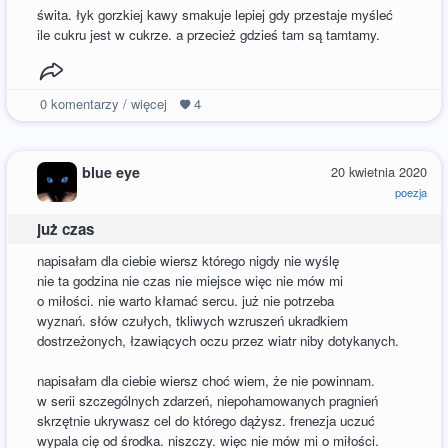
świta. łyk gorzkiej kawy smakuje lepiej gdy przestaje myśleć
ile cukru jest w cukrze. a przecież gdzieś tam są tamtamy.
0
komentarzy / więcej
4
blue eye
20 kwietnia 2020
poezja
już czas
napisałam dla ciebie wiersz którego nigdy nie wyślę
nie ta godzina nie czas nie miejsce więc nie mów mi
o miłości. nie warto kłamać sercu. już nie potrzeba
wyznań. słów czułych, tkliwych wzruszeń ukradkiem
dostrzeżonych, łzawiących oczu przez wiatr niby dotykanych.
napisałam dla ciebie wiersz choć wiem, że nie powinnam.
w serii szczególnych zdarzeń, niepohamowanych pragnień
skrzętnie ukrywasz cel do którego dążysz. frenezja uczuć
wypala cię od środka. niszczy. więc nie mów mi o miłości.