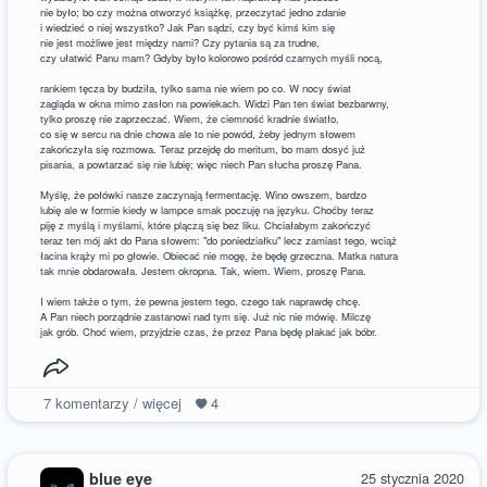
nie było; bo czy można otworzyć książkę, przeczytać jedno zdanie
i wiedzieć o niej wszystko? Jak Pan sądzi, czy być kimś kim się
nie jest możliwe jest między nami? Czy pytania są za trudne,
czy ułatwić Panu mam? Gdyby było kolorowo pośród czarnych myśli nocą,
rankiem tęcza by budziła, tylko sama nie wiem po co. W nocy świat
zagląda w okna mimo zasłon na powiekach. Widzi Pan ten świat bezbarwny,
tylko proszę nie zaprzeczać. Wiem, że ciemność kradnie światło,
co się w sercu na dnie chowa ale to nie powód, żeby jednym słowem
zakończyła się rozmowa. Teraz przejdę do meritum, bo mam dosyć już
pisania, a powtarzać się nie lubię; więc niech Pan słucha proszę Pana.
Myślę, że połówki nasze zaczynają fermentację. Wino owszem, bardzo
lubię ale w formie kiedy w lampce smak poczuję na języku. Choćby teraz
piję z myślą i myślami, które plączą się bez liku. Chciałabym zakończyć
teraz ten mój akt do Pana słowem: "do poniedziałku" lecz zamiast tego, wciąż
łacina krąży mi po głowie. Obiecać nie mogę, że będę grzeczna. Matka natura
tak mnie obdarowała. Jestem okropna. Tak, wiem. Wiem, proszę Pana.
I wiem także o tym, że pewna jestem tego, czego tak naprawdę chcę.
A Pan niech porządnie zastanowi nad tym się. Już nic nie mówię. Milczę
jak grób. Choć wiem, przyjdzie czas, że przez Pana będę płakać jak bóbr.
7
komentarzy / więcej
4
blue eye
25 stycznia 2020