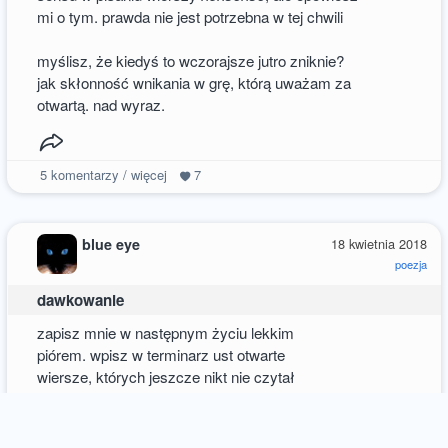
mi o tym. prawda nie jest potrzebna w tej chwili
myślisz, że kiedyś to wczorajsze jutro zniknie?
jak skłonność wnikania w grę, którą uważam za
otwartą. nad wyraz.
5
komentarzy / więcej
7
blue eye
18 kwietnia 2018
poezja
dawkowanie
zapisz mnie w następnym życiu lekkim
piórem. wpisz w terminarz ust otwarte
wiersze, których jeszcze nikt nie czytał
zachłannym oczom w retrospekcji wciąż
jest mało spijanych słów, nawet nie wiesz