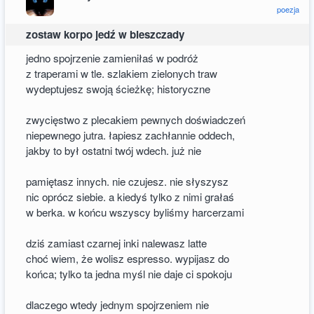
poezja
zostaw korpo jedź w bieszczady
jedno spojrzenie zamieniłaś w podróż
z traperami w tle. szlakiem zielonych traw
wydeptujesz swoją ścieżkę; historyczne
zwycięstwo z plecakiem pewnych doświadczeń
niepewnego jutra. łapiesz zachłannie oddech,
jakby to był ostatni twój wdech. już nie
pamiętasz innych. nie czujesz. nie słyszysz
nic oprócz siebie. a kiedyś tylko z nimi grałaś
w berka. w końcu wszyscy byliśmy harcerzami
dziś zamiast czarnej inki nalewasz latte
choć wiem, że wolisz espresso. wypijasz do
końca; tylko ta jedna myśl nie daje ci spokoju
dlaczego wtedy jednym spojrzeniem nie