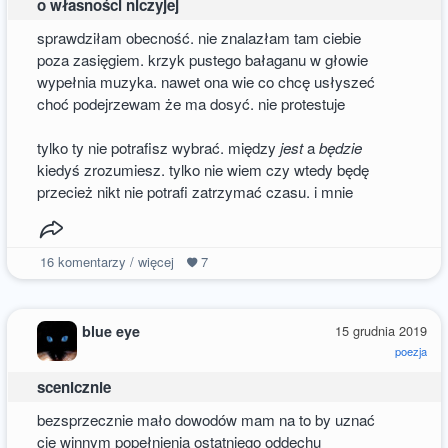
o własności niczyjej
sprawdziłam obecność. nie znalazłam tam ciebie
poza zasięgiem. krzyk pustego bałaganu w głowie
wypełnia muzyka. nawet ona wie co chcę usłyszeć
choć podejrzewam że ma dosyć. nie protestuje
tylko ty nie potrafisz wybrać. między
jest
a
będzie
kiedyś zrozumiesz. tylko nie wiem czy wtedy będę
przecież nikt nie potrafi zatrzymać czasu. i mnie
16
komentarzy / więcej
7
blue eye
15 grudnia 2019
poezja
scenicznie
bezsprzecznie mało dowodów mam na to by uznać
cię winnym popełnienia ostatniego oddechu