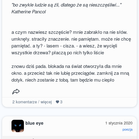
"bo zwykle ludzie są źli, dlatego że są nieszczęśliwi
..
."
Katherine Pancol
a czym nazwiesz szczęście? mnie zabrakło na nie słów.
umknęły. straciły znaczenie. nie pamiętam. może nie chcę
pamiętać. a ty? - lasem - cisza. - a wiesz, że wycięli
wszystkie drzewa? płaczą po nich tylko liście
znowu dziś pada. blokada na świat otworzyła dla mnie
okno. a przecież tak nie lubię przeciągów. zamknij za mną
dotyk. niech zostanie z tobą. tam będzie mu ciepło
2
komentarze / więcej
3
blue eye
1 stycznia 2020
poezja