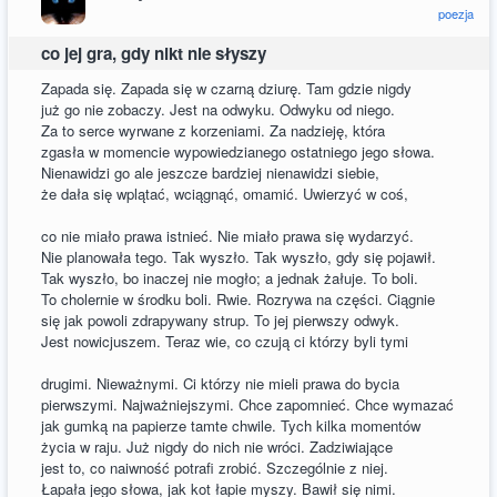
poezja
co jej gra, gdy nikt nie słyszy
Zapada się. Zapada się w czarną dziurę. Tam gdzie nigdy
już go nie zobaczy. Jest na odwyku. Odwyku od niego.
Za to serce wyrwane z korzeniami. Za nadzieję, która
zgasła w momencie wypowiedzianego ostatniego jego słowa.
Nienawidzi go ale jeszcze bardziej nienawidzi siebie,
że dała się wplątać, wciągnąć, omamić. Uwierzyć w coś,
co nie miało prawa istnieć. Nie miało prawa się wydarzyć.
Nie planowała tego. Tak wyszło. Tak wyszło, gdy się pojawił.
Tak wyszło, bo inaczej nie mogło; a jednak żałuje. To boli.
To cholernie w środku boli. Rwie. Rozrywa na części. Ciągnie
się jak powoli zdrapywany strup. To jej pierwszy odwyk.
Jest nowicjuszem. Teraz wie, co czują ci którzy byli tymi
drugimi. Nieważnymi. Ci którzy nie mieli prawa do bycia
pierwszymi. Najważniejszymi. Chce zapomnieć. Chce wymazać
jak gumką na papierze tamte chwile. Tych kilka momentów
życia w raju. Już nigdy do nich nie wróci. Zadziwiające
jest to, co naiwność potrafi zrobić. Szczególnie z niej.
Łapała jego słowa, jak kot łapie myszy. Bawił się nimi.