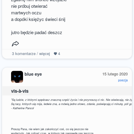
nie próbuj otwierać
martwych oczu
a dopóki księżyc świeci śnij
jutro będzie padać deszcz
3
komentarze / więcej
4
blue eye
15 lutego 2020
poezja
vis-à-vis
"Są ludzie, z którymi spędzasz znaczną część życia i nie przynoszą ci nic. Nie oświecają, nie żyw
Są tacy, których się mija, ledwie zna, a mówią jedno słowo, zdanie, poświęcają ci minutę, pół godzi
- Katherine Pancol
Proszę Pana, nie wiem jak zakończyć coś, co się jeszcze nie
wydarzyło. Jak cofnąć czas, w którym tak naprawdę nas jeszcze