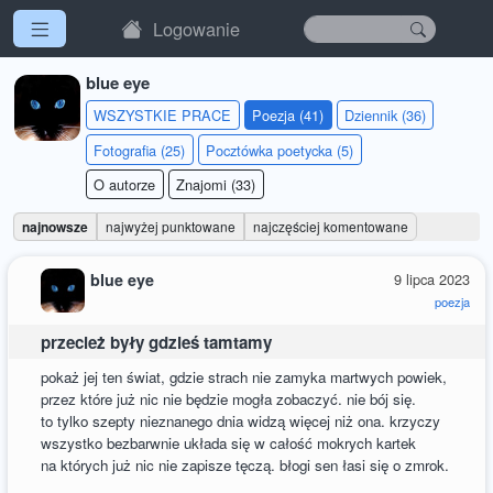
Logowanie
blue eye
WSZYSTKIE PRACE
Poezja (41)
Dziennik (36)
Fotografia (25)
Pocztówka poetycka (5)
O autorze
Znajomi (33)
najnowsze
najwyżej punktowane
najczęściej komentowane
blue eye
9 lipca 2023
poezja
przecież były gdzieś tamtamy
pokaż jej ten świat, gdzie strach nie zamyka martwych powiek,
przez które już nic nie będzie mogła zobaczyć. nie bój się.
to tylko szepty nieznanego dnia widzą więcej niż ona. krzyczy
wszystko bezbarwnie układa się w całość mokrych kartek
na których już nic nie zapisze tęczą. błogi sen łasi się o zmrok.