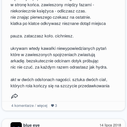
w stronę końca. zawieszony między fazami -
niekoniecznie księżyca - odliczasz czas.
nie znając pierwszego czekasz na ostatnie.
klatka po klatce odkrywasz nieznane dotąd miejsca
pauza. zataczasz koło. cichniesz.
ukrywam wtedy kawałki niewypowiedzianych pytań
które w zawieszonych spojrzeniach zwiastują
arkadię. bezskutecznie odcinam dotyk próbując
nic nie czuć. za każdym razem odrastasz jak hydra.
akt w dwóch odsłonach nagości. sztuka dwóch ciał,
których rola kończy się na szczycie przedawkowania
4
komentarze / więcej
3
blue eye
14 lipca 2018