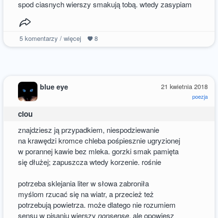
spod ciasnych wierszy smakują tobą. wtedy zasypiam
5
komentarzy / więcej
8
blue eye
21 kwietnia 2018
poezja
clou
znajdziesz ją przypadkiem, niespodziewanie
na krawędzi kromce chleba pośpiesznie ugryzionej
w porannej kawie bez mleka. gorzki smak pamięta
się dłużej; zapuszcza wtedy korzenie. rośnie
potrzeba sklejania liter w słowa zabroniła
myślom rzucać się na wiatr, a przecież też
potrzebują powietrza. może dlatego nie rozumiem
sensu w pisaniu wierszy
nonsense
, ale opowiesz