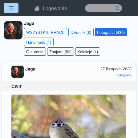
Logowanie
Jaga
WSZYSTKIE PRACE
Dziennik (8)
Fotografia (439)
Handmade (1)
O autorze
Znajomi (53)
Kolekcje (1)
Jaga
27 listopada 2023
fotografia
Ćwir