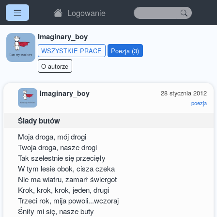
Logowanie
Imaginary_boy
WSZYSTKIE PRACE
Poezja (3)
O autorze
Imaginary_boy
28 stycznia 2012
poezja
Ślady butów
Moja droga, mój drogi
Twoja droga, nasze drogi
Tak szelestnie się przecięły
W tym lesie obok, cisza czeka
Nie ma wiatru, zamarł świergot
Krok, krok, krok, jeden, drugi
Trzeci rok, mija powoli...wczoraj
Śniły mi się, nasze buty