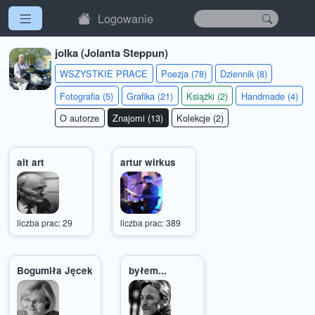
Logowanie
jolka (Jolanta Steppun)
WSZYSTKIE PRACE
Poezja (78)
Dziennik (8)
Fotografia (5)
Grafika (21)
Książki (2)
Handmade (4)
O autorze
Znajomi (13)
Kolekcje (2)
alt art
artur wirkus
liczba prac: 29
liczba prac: 389
Bogumiła Jęcek
byłem...