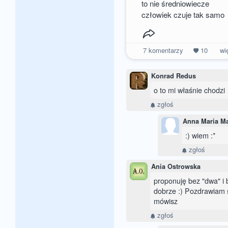
to nie średniowiecze
człowiek czuje tak samo
7
komentarzy
10
wi
Konrad Redus
o to mi właśnie chodzi
zgłoś
Anna Maria M
:) wiem :*
zgłoś
Ania Ostrowska
proponuję bez "dwa" i 
dobrze :) Pozdrawiam s
mówisz
zgłoś