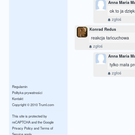
Anna Maria M
ok to ja dzięk
zgłoś
Konrad Redus
reakcja łańcuchowa
zgłoś
Anna Maria M
tylko mała p
zgłoś
Regulamin
Polityka prywatności
Kontakt
Copyright © 2010 Truml.com
This site is protected by
reCAPTCHA and the Google
Privacy Policy
and
Terms of
Service
apply.