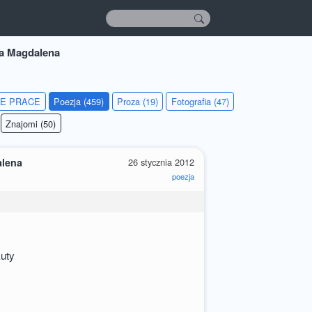
a Magdalena
IE PRACE
Poezja (459)
Proza (19)
Fotografia (47)
Znajomi (50)
alena
26 stycznia 2012
poezja
kuty