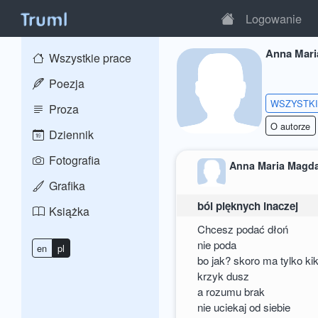
Logowanie
Anna Mari
Wszystkie prace
Poezja
WSZYSTK
Proza
O autorze
Dziennik
Fotografia
Anna Maria Magd
Grafika
ból pięknych inaczej
Książka
Chcesz podać dłoń
nie poda
en
pl
bo jak? skoro ma tylko ki
krzyk dusz
a rozumu brak
nie uciekaj od siebie