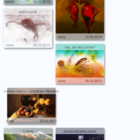
sisey
28.03.2013
wykrzywnik
sisey
12.03.2013
sisey
06.03.2013
tato, jak jest żyrafa?
sisey
06.03.2013
martwa natura z dziadkiem Alfredem
sisey
23.02.2013
z rysą
poezji odrobinę prozy