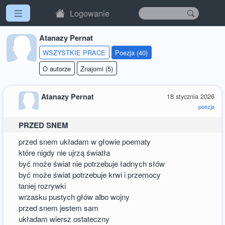
Logowanie
Atanazy Pernat
WSZYSTKIE PRACE
Poezja (40)
O autorze
Znajomi (5)
Atanazy Pernat
18 stycznia 2026
poezja
PRZED SNEM
przed snem układam w głowie poematy
które nigdy nie ujrzą światła
być może świat nie potrzebuje ładnych słów
być może świat potrzebuje krwi i przemocy
taniej rozrywki
wrzasku pustych głów albo wojny
przed snem jestem sam
układam wiersz ostateczny