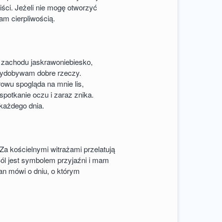
ści. Jeżeli nie mogę otworzyć
am cierpliwością.
zachodu jaskrawoniebiesko,
wydobywam dobre rzeczy.
rowu spogląda na mnie lis,
spotkanie oczu i zaraz znika.
każdego dnia.
Za kościelnymi witrażami przelatują
Sól jest symbolem przyjaźni i mam
łan mówi o dniu, o którym