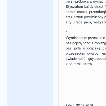
myśl, próbowała wyciągną
Słyszałem każdy strzał.
karetki ostatni, przemkną
stali. Sznur przerzucony 
z tyłu ręce, jakby wszyst
*
Wymieszane: przeczucie i
nas pojedynczo. Drobiazgo
pas i pytali o obrączkę. 
przeszedłem dwa pomieszc
świadomość, gdy zobacz
z półmroku krew.
Łódź, 06.03.2016