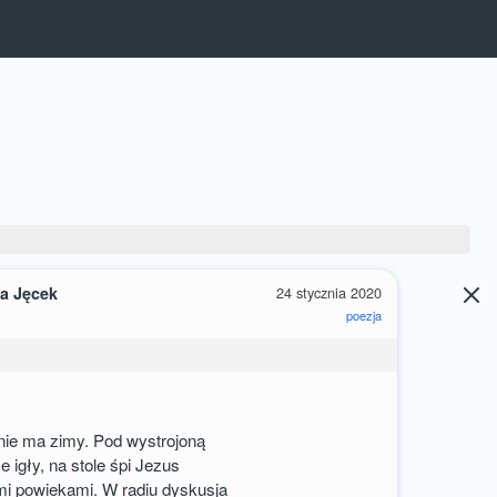
a Jęcek
24 stycznia 2020
poezja
nie ma zimy. Pod wystrojoną
e igły, na stole śpi Jezus
mi powiekami. W radiu dyskusja