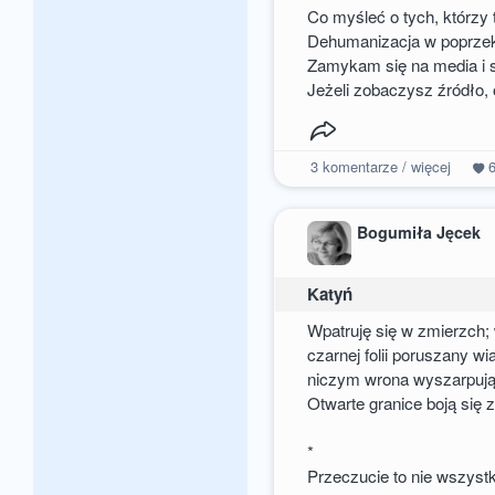
Co myśleć o tych, którzy t
Dehumanizacja w poprzek
Zamykam się na media i s
Jeżeli zobaczysz źródło,
3
komentarze / więcej
Bogumiła Jęcek
Katyń
Wpatruję się w zmierzch;
czarnej folii poruszany w
niczym wrona wyszarpują
Otwarte granice boją się 
*
Przeczucie to nie wszystko