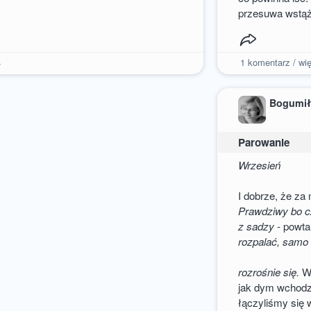
przesuwa wstąż
4
1
komentarz / wię
Bogumił
Parowanie
Wrzesień
I dobrze, że za
Prawdziwy bo cz
z sadzy
- powta
rozpalać, samo 
rozrośnie się.
Wr
jak dym wchodz
łączyliśmy się 