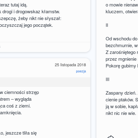
eraz tutaj idą.
o mowie nienawi
 drogi i drogowskaz kłamstw.
kluczem, otwier
zepczę, żeby nikt nie słyszał:
 oczyszczaj jego początek.
II
Od wschodu do 
bezchmurnie, 
6
Z zarośniętego 
przez mgnienie 
25 listopada 2018
Pokorę gubimy 
poezja
III
 w ciemności strzęp
Zaspany dzień. 
iatrem – wygląda
cienie ptaków. 
ca coś z ziemi.
ją w sobie, kap
zamknięcia.
nikt nic nie wie.
, jeszcze tliła się