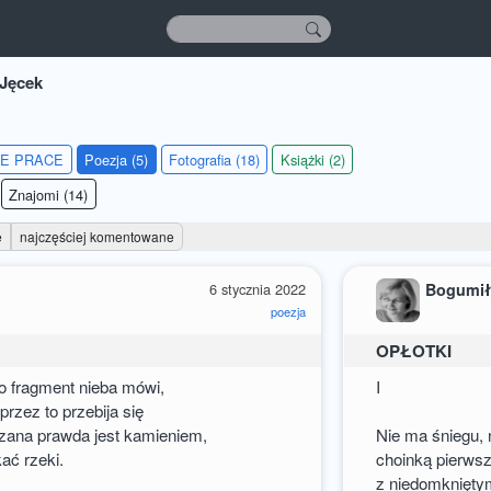
Jęcek
IE PRACE
Poezja (5)
Fotografia (18)
Książki (2)
Znajomi (14)
e
najczęściej komentowane
6 stycznia 2022
Bogumił
poezja
OPŁOTKI
ko fragment nieba mówi,
I
 przez to przebija się
zana prawda jest kamieniem,
Nie ma śniegu, 
ać rzeki.
choinką pierwsz
z niedomknięty