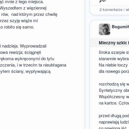
ć mnie z tego miejsca.
 Wyszedłem z więziennej
2
komentarze / wi
ł rów, nad którym przez chwilę
przez szyję wiąże mi
Bogumił
ko robiło się samo.
Mleczny szkic 
 nadzieja. Wyprowadzali
wa rewizja; ściągnęli
Sroka szarpie s
Z rękoma wykręconymi do tyłu
starannie wybra
zenia, i w trzecim ta nieubłagana
Na niebie toczy
yłem ściany, wypływającą
dla nowego porz
rozchodzą się 
Syntetyczny obr
Współczesny wie
na kartce. Czł
przed długą pod
naprawiają ludzi
co powinna iść