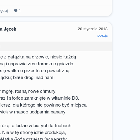
ęcej
4
a Jęcek
20 stycznia 2018
poezja
I
ię z gałązką na drzewie, niesie każdą
ną i naprawia zeszłoroczne gniazdo.
 się walka o przestrzeń powietrzną
ądku; białe drogi nad nami
w mgłę, rosną nowe chmury.
az i słońce zamknięte w witaminie D3.
rsz, dla którego nie powinno być miejsca
owiek w masce uodparnia banany
różą, a ludzie w białych fartuchach
. Nie w tę stronę idzie produkcja,
.
Matka Boża rozwiązująca węzły