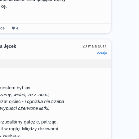
kę.
cej
4
a Jęcek
20 maja 2011
poezja
 mostem był las.
arny, widać, że z ziemi,
rzał ojciec -
i ogniska nie trzeba
wypuści czerwone listki,
zucaliśmy gałęzie, patrząc,
ił w mgłę. Między drzewami
w warkocz.