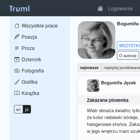
Logowanie
Bogumiła 
Wszystkie prace
Poezja
WSZYSTK
Proza
O autorze
Dziennik
najnowsze
najwyżej punktowan
Fotografia
Grafika
Bogumiła Jęcek
Książka
Zakazana piosenka
en
pl
Wiatr obnaża światło; tyl
że kolor niebieski istnieje,
halogenowe słońce. Zaka
w jego wnętrzu mam szuk