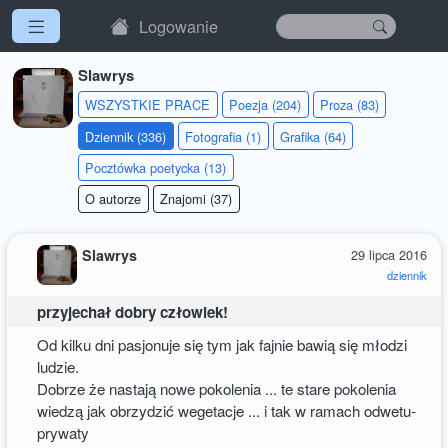
Logowanie
Slawrys
WSZYSTKIE PRACE
Poezja (204)
Proza (83)
Dziennik (336)
Fotografia (1)
Grafika (64)
Pocztówka poetycka (13)
O autorze
Znajomi (37)
Slawrys
29 lipca 2016
dziennik
przyjechał dobry człowiek!
Od kilku dni pasjonuje się tym jak fajnie bawią się młodzi
ludzie.
Dobrze że nastają nowe pokolenia ... te stare pokolenia
wiedzą jak obrzydzić wegetacje ... i tak w ramach odwetu-
prywaty