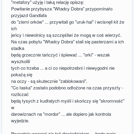
"metafory" użyję i taką relację opiszę:
Powitanie przybysza "Władcy Dobra" przypominało
przyjazd Gandlafa
do "ziemi orków" ... przywitali go "uruk-hai" i wcisnęli kit że
ich
jeńcy i niewolnicy są szczęśliwi że mogą w coś wierzyć.
Na czas pobytu "Władcy Dobra" stali się pasterzami a ich
stadka
będą grzecznie tańczyć i śpiewać ... "orki" - wszak
wyszkolili
tych co trzeba ... a ci co niepotrzebni i niewygodni nie
pokażą się
na oczy - są skutecznie "zablokowani".
"Co łaska" zostało podobno odłożone na czas przyszły -
rozliczać
będą łysych z kudłatych myśli i skończy się "skromność"
w
darowiznach na "mordor" ... ale dopiero jak kontrola
wyjedzie.
Prywatnie wczoraj się też dowiedziałem ... będą mnie