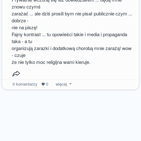
znowu czymś
zarażać ... ale dziś prosili bym nie pisał publicznie czym ...
dobrze -
nie na piszę!
Fajny kontrast ... tu opowieści takie i media i propaganda
taka - a tu
organizują zarazki i dodatkową chorobą mnie zarażą! wow
- czuje
że nie tylko moc religijna wami kieruje.
0
komentarzy
0
więcej