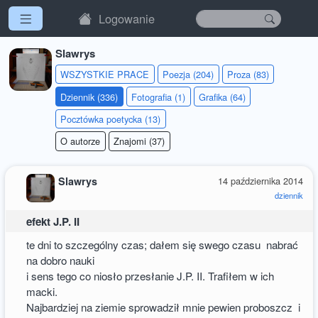
Logowanie
Slawrys
WSZYSTKIE PRACE
Poezja (204)
Proza (83)
Dziennik (336)
Fotografia (1)
Grafika (64)
Pocztówka poetycka (13)
O autorze
Znajomi (37)
Slawrys
14 października 2014
dziennik
efekt J.P. II
te dni to szczególny czas; dałem się swego czasu nabrać
na dobro nauki
i sens tego co niosło przesłanie J.P. II. Trafiłem w ich
macki.
Najbardziej na ziemie sprowadził mnie pewien proboszcz i