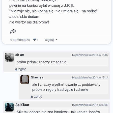
pewnie na koniec cytat wrzucę z J.P. II:
”Nie żyje się, nie kocha się, nie umiera się - na próbę”
a od siebie dodam:
nie wierzy się dla próby!
4
komentarze
1
więcej
alt art
14 października 2014 o 15:07
próba jednak znaczy zmaganie..
zgłoś
Slawrys
14 października 2014 o 15:14
ale i znaczy wyeliminowanie ... poddawany
próbie z reguły traci życie i zdrowie
zgłoś
ApisTaur
15 października 2014 o 03:38
Nikt tak dobrze nie zna hipokryzji, jak kapłani bogów