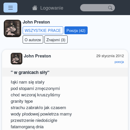
Logowanie
John Preston
WSZYSTKIE PRACE
Poezja (42)
O autorze
Znajomi (3)
John Preston
29 stycznia 2012
poezja
" w granicach siły"
łąki nam się stały
pod stopami zmęczonymi
choć wczoraj kruszyliśmy
granity tępe
strachu zabrakło jak czasem
wody płodowej powietrza mamy
przestrzenie niedościgłe
fatamorganą dnia