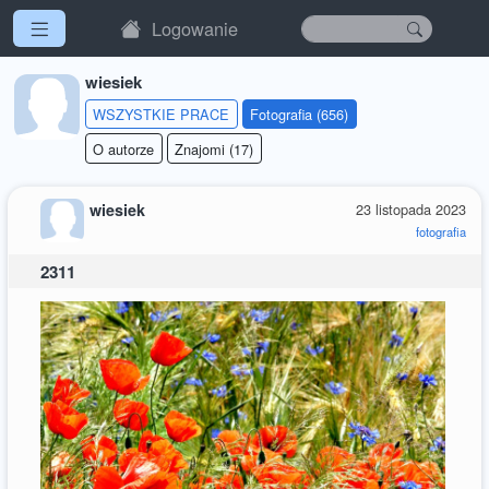
Logowanie
wiesiek
WSZYSTKIE PRACE
Fotografia (656)
O autorze
Znajomi (17)
wiesiek
23 listopada 2023
fotografia
2311