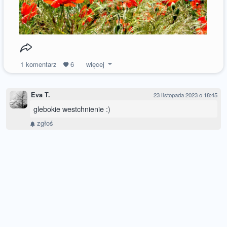
1
komentarz
6
więcej
Eva T.
23 listopada 2023 o 18:45
glebokie westchnienie :)
zgłoś