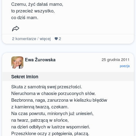
Czemu, żyć dałaś mamo,
to przecież wszystko,
co dziś mam.
2
komentarze / więcej
2
Ewa Żurowska
25 grudnia 2011
poezja
Sekret imion
Skuta z samotnią swej przeszłości.
Nieruchoma w chaosie porzuconych słów.
Bezbronna, naga, zanurzona w kieliszku błędów
z kamienną twarzą, czekam.
Na czas powrotu, minionych już uniesień,
na twarz, patrzącą w słońce,
na dzień odbitych w lustrze wspomnień.
Przeszklone oczy z potępienia, płaczą.