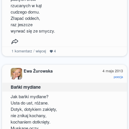
rzucanych w kąt
cudzego domu.
Złapać oddech,
raz jeszcze
wyrwać się ze smyczy.
1
komentarz / więcej
4
Ewa Żurowska
4 maja 2013
poezja
Bańki mydlane
Jak bańki mydlane?
Usta do ust, różane.
Dotyk, dotykiem zaklęty,
nie znikaj kochany,
kochaniem dotknięty.
Muskane oczy,