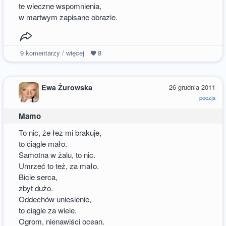
te wieczne wspomnienia,
w martwym zapisane obrazie.
9
komentarzy / więcej
8
Ewa Żurowska
26 grudnia 2011
poezja
Mamo
To nic, że łez mi brakuje,
to ciągle mało.
Samotna w żalu, to nic.
Umrzeć to też, za mało.
Bicie serca,
zbyt dużo.
Oddechów uniesienie,
to ciągle za wiele.
Ogrom, nienawiści ocean.