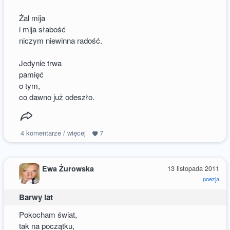
Żal mija
i mija słabość
niczym niewinna radość.
Jedynie trwa
pamięć
o tym,
co dawno już odeszło.
4
komentarze / więcej
7
Ewa Żurowska
13 listopada 2011
poezja
Barwy lat
Pokocham świat,
tak na początku,