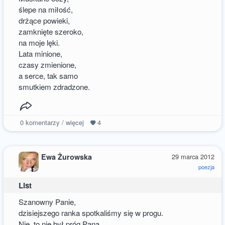
ślepe na miłość,
drżące powieki,
zamknięte szeroko,
na moje lęki.
Lata minione,
czasy zmienione,
a serce, tak samo
smutkiem zdradzone.
0
komentarzy / więcej
4
Ewa Żurowska
29 marca 2012
poezja
List
Szanowny Panie,
dzisiejszego ranka spotkaliśmy się w progu.
Nie, to nie był próg Pana,