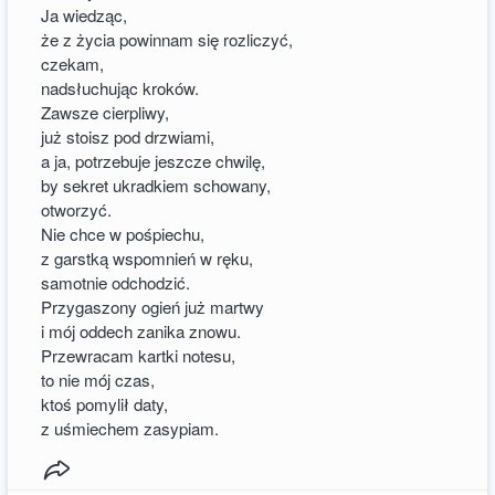
Ja wiedząc,
że z życia powinnam się rozliczyć,
czekam,
nadsłuchując kroków.
Zawsze cierpliwy,
już stoisz pod drzwiami,
a ja, potrzebuje jeszcze chwilę,
by sekret ukradkiem schowany,
otworzyć.
Nie chce w pośpiechu,
z garstką wspomnień w ręku,
samotnie odchodzić.
Przygaszony ogień już martwy
i mój oddech zanika znowu.
Przewracam kartki notesu,
to nie mój czas,
ktoś pomylił daty,
z uśmiechem zasypiam.