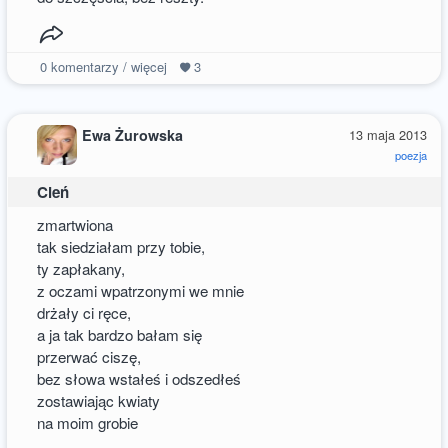
0
komentarzy / więcej
3
Ewa Żurowska
13 maja 2013
poezja
Cień
zmartwiona
tak siedziałam przy tobie,
ty zapłakany,
z oczami wpatrzonymi we mnie
drżały ci ręce,
a ja tak bardzo bałam się
przerwać ciszę,
bez słowa wstałeś i odszedłeś
zostawiając kwiaty
na moim grobie