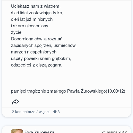
Uciekasz nam z wiatrem,
ślad liści zostawiając tylko,
cień lat już minionych
i skarb nieoceniony
życie.
Dopełniona chwila rozstań,
zapisanych spojrzeń, uśmiechów,
marzeń niespełnionych,
uśpiły powieki snem głębokim,
odszedłeś z ciszą zegara.
pamięci tragicznie zmarłego Pawła Żurowskiego(10.03/12)
2
komentarze / więcej
8
Ewa Żurowska
24 marca 2012