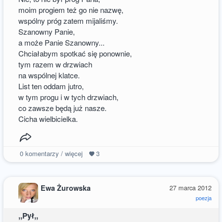
moim progiem też go nie nazwę,
wspólny próg zatem mijaliśmy.
Szanowny Panie,
a może Panie Szanowny...
Chciałabym spotkać się ponownie,
tym razem w drzwiach
na wspólnej klatce.
List ten oddam jutro,
w tym progu i w tych drzwiach,
co zawsze będą już nasze.
Cicha wielbicielka.
0
komentarzy / więcej
3
Ewa Żurowska
27 marca 2012
poezja
,,Pył,,