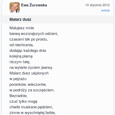
Ewa Żurowska
10 stycznia 2012
poezja
Malarz dusz
Malujesz mnie
barwą wczorajszych odcieni,
czasami tak po prostu,
od niechcenia,
dodając każdego dnia
kolejną plamę
niczym łatę,
na wytarte życiem jeansy.
Malarz dusz uśpionych
w pejzażu
poranków, wieczorów,
w podróży za szczęściem.
Bezradnie,
czuć tylko mogę
chwile muskane pędzlem,
zimne w wyschniętej farbie,