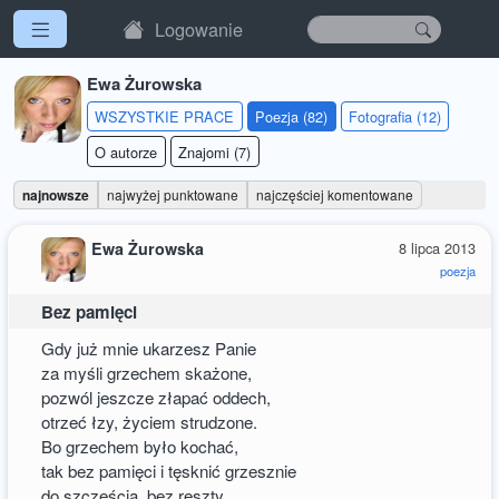
Logowanie
Ewa Żurowska
WSZYSTKIE PRACE
Poezja (82)
Fotografia (12)
O autorze
Znajomi (7)
najnowsze
najwyżej punktowane
najczęściej komentowane
Ewa Żurowska
8 lipca 2013
poezja
Bez pamięci
Gdy już mnie ukarzesz Panie
za myśli grzechem skażone,
pozwól jeszcze złapać oddech,
otrzeć łzy, życiem strudzone.
Bo grzechem było kochać,
tak bez pamięci i tęsknić grzesznie
do szczęścia, bez reszty.