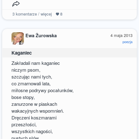
3
komentarze / więcej
8
Ewa Żurowska
4 maja 2013
poezja
Kaganiec
Zakładali nam kaganiec
niczym psom,
szczując nami tych,
co zmarnowali lata,
miłosne podrywy pocałunków,
bose stopy,
zanurzone w piaskach
wakacyjnych wspomnień.
Dręczeni koszmarami
przeszłości,
wszystkich nagości,
pustych słów