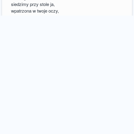
siedzimy przy stole ja,
wpatrzona w twoje oczy,
opowiadam dzisiejsze przygody.
Ty jak zawsze,
w skupieniu słuchasz.
Dotykasz mojej twarzy
niczym okładka książki,
w bezruchu zamieram
pisząc sekundy tej chwili.
Jak klatka filmu,
rusza obraz
wcześniej wstrzymany.
W powietrzu czuć zapach
wanilii i wspomnień.
Dziś bez słów,
naprzeciw z twym cieniem,
oddycham samotnie,
na rękach trzymając
nasze niemowlę.