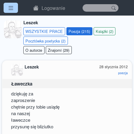
Logowanie
Leszek
WSZYSTKIE PRACE
Poezja (215)
Książki (2)
Pocztówka poetycka (2)
O autorze
Znajomi (29)
Leszek
28 stycznia 2012
poezja
Ławeczka
dziękuję za
zaproszenie
chętnie przy tobie usiądę
na naszej
ławeczce
przysunę się bliziutko