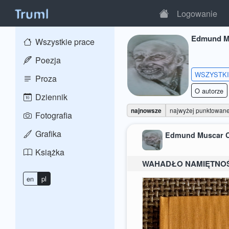
Logowanie
Edmund M
Wszystkie prace
Poezja
WSZYSTK
Proza
O autorze
Dziennik
najnowsze
najwyżej punktowan
Fotografia
Grafika
Edmund Muscar 
Książka
WAHADŁO NAMIĘTNO
en
pl