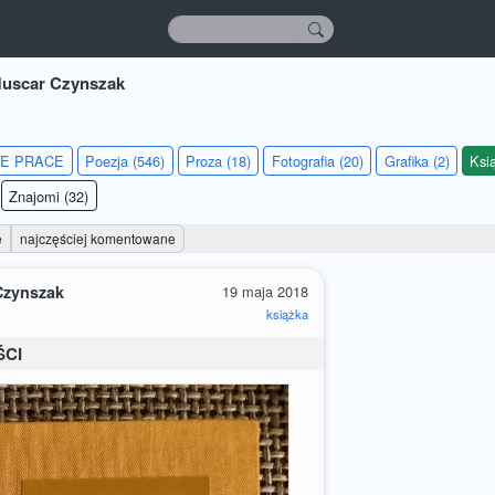
uscar Czynszak
IE PRACE
Poezja (546)
Proza (18)
Fotografia (20)
Grafika (2)
Ksią
Znajomi (32)
e
najczęściej komentowane
Czynszak
19 maja 2018
książka
ŚCI