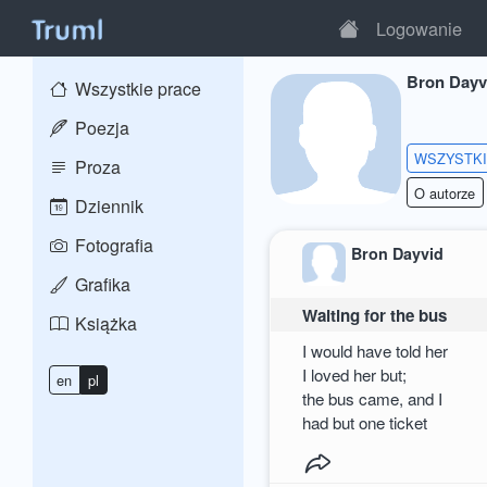
Logowanie
Bron Dayv
Wszystkie prace
Poezja
WSZYSTK
Proza
O autorze
Dziennik
Fotografia
Bron Dayvid
Grafika
Waiting for the bus
Książka
I would have told her
I loved her but;
en
pl
the bus came, and I
had but one ticket