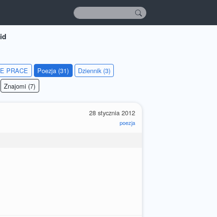
id
IE PRACE
Poezja (31)
Dziennik (3)
Znajomi (7)
28 stycznia 2012
poezja