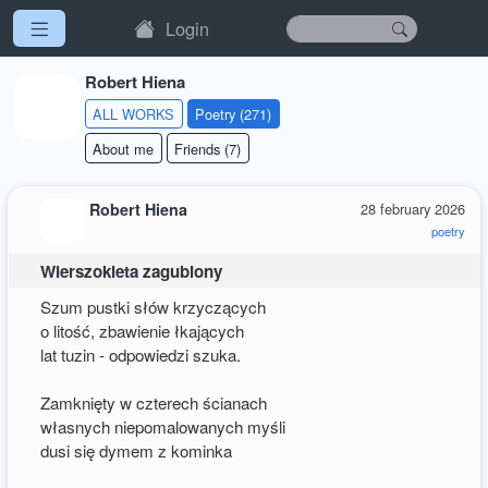
Login
Robert Hiena
ALL WORKS
Poetry (271)
About me
Friends (7)
Robert Hiena
28 february 2026
poetry
Wierszokleta zagubiony
Szum pustki słów krzyczących
o litość, zbawienie łkających
lat tuzin - odpowiedzi szuka.
Zamknięty w czterech ścianach
własnych niepomalowanych myśli
dusi się dymem z kominka