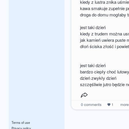
kiedy z lustra znika uśmi
kawa smakuje zupełnie pr
droga do domu mogłaby t
jest taki dzień
kiedy z trudem można us
jak kamień uwiera puste 
dłoń ściska złość i powie
jest taki dzień
bardzo ciepły choć lutow
dzień zwykły dzień
szczęśliwie jutro będzie 
0
comments
1
mor
Terms of use
Privacy policy