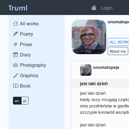
Login
onomatop
All works
Poetry
ALL WOR
Prose
About me
Diary
Photography
onomatopeja
Graphics
jest taki dzień
Book
jest taki dzień
kiedy oczy mrugają częśc
en
pl
stos przekleństw w gardle
szczypie korowód wszędo
jest taki dzień