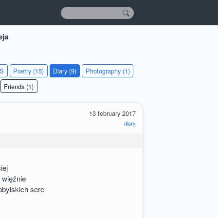
eja
KS
Poetry (15)
Diary (9)
Photography (1)
Friends (1)
13 february 2017
diary
iej
 więźnie
bylskich serc