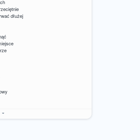
ech
zeciętnie
rwać dłużej
nąć
miejsce
trze
y
nowy
e